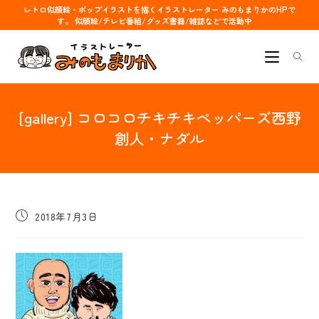
コ
レトロ似顔絵・ポップイラストを描くイラストレーター みのもまりかのHPで
す。 似顔絵/テレビ番組/グッズ書籍/雑誌などで活動中
ン
テ
ン
ツ
へ
[gallery] コロコロチキチキペッパーズ西野
ス
キ
創人・ナダル
ッ
プ
投
2018年7月3日
稿
公
開
日: