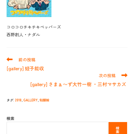
コロコロチキチキペッパーズ
西野創人・ナダル
そ
前の投稿
の
[gallery] 蛭子能収
他
次の投稿
の
記
[gallery] さまぁ〜ず大竹一樹 ・三村マサカズ
事
を
読
タグ
:
2018
,
GALLERY
,
似顔絵
む
検索
検
索