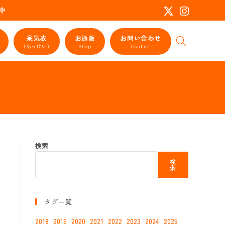
活動中
呆気衣
お通販
お問い合わせ
ウ
(あっけい)
Shop
Contact
ェ
ブ
サ
イ
ト
の
検
索
を
検索
ト
グ
検
ル
索
タグ一覧
2018
2019
2020
2021
2022
2023
2024
2025