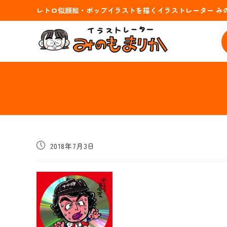
コ
レトロ似顔絵・ポップイラストを描くイラストレーター み
ン
テ
ン
ツ
へ
ス
キ
ッ
プ
投
2018年7月3日
稿
公
開
日: