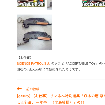
【お仕事】
SCIENCE PATROLさん
のソフビ「ACCEPTABLE TOY
渋谷のgalaxxxy様にて販売されたそうです。
そ
前の投稿
の
[gallery] 【お仕事】リンネル特別編集「日本の暦 暮
他
の
しと行事、一年中」（宝島社様）」の68