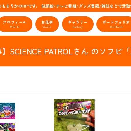
のもまりかのHPです。 似顔絵/テレビ番組/グッズ書籍/雑誌などで
プロフィール
お仕事
ギャラリー
ポートフォリオ
Profile
Works
Gallery
Portfolio
仕事】SCIENCE PATROLさん のソフビ「