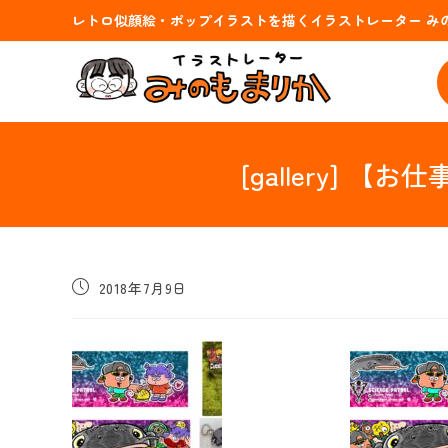
コ
レトロ似顔絵・ポップイラストを描くイラストレーター み
ン
テ
ン
ツ
へ
ス
[gallery] 【お
キ
ッ
プ
投
2018年7月9日
稿
公
開
日: