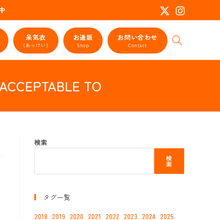
活動中
呆気衣
お通販
お問い合わせ
ウ
(あっけい)
Shop
Contact
ェ
ブ
サ
ACCEPTABLE TO
イ
ト
の
検
索
を
検索
ト
グ
検
ル
索
タグ一覧
2018
2019
2020
2021
2022
2023
2024
2025