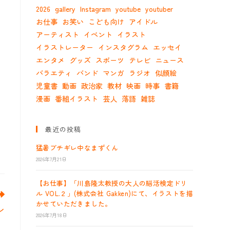
2026
gallery
Instagram
youtube
youtuber
お仕事
お笑い
こども向け
アイドル
アーティスト
イベント
イラスト
イラストレーター
インスタグラム
エッセイ
エンタメ
グッズ
スポーツ
テレビ
ニュース
バラエティ
バンド
マンガ
ラジオ
似顔絵
児童書
動画
政治家
教材
映画
時事
書籍
漫画
番組イラスト
芸人
落語
雑誌
最近の投稿
猛暑ブチギレ中なまずくん
2026年7月21日
【お仕事】「川島隆太教授の大人の脳活検定ドリ
ル VOL.２」(株式会社 Gakken)にて、イラストを描
かせていただきました。
ン
2026年7月18日