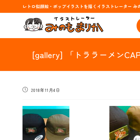
コ
レトロ似顔絵・ポップイラストを描くイラストレーター み
ン
テ
ン
ツ
へ
ス
[gallery] 「トララー
キ
ッ
プ
投
2018年11月4日
稿
公
開
日: