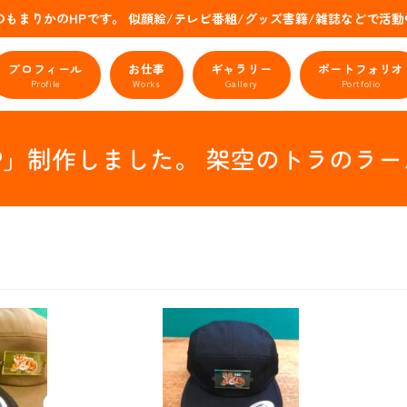
のもまりかのHPです。 似顔絵/テレビ番組/グッズ書籍/雑誌などで
プロフィール
お仕事
ギャラリー
ポートフォリオ
Profile
Works
Gallery
Portfolio
メンCAP」制作しました。 架空のトラ