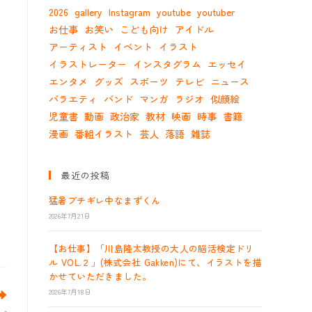
2026
gallery
Instagram
youtube
youtuber
お仕事
お笑い
こども向け
アイドル
アーティスト
イベント
イラスト
イラストレーター
インスタグラム
エッセイ
エンタメ
グッズ
スポーツ
テレビ
ニュース
バラエティ
バンド
マンガ
ラジオ
似顔絵
児童書
動画
政治家
教材
映画
時事
書籍
漫画
番組イラスト
芸人
落語
雑誌
最近の投稿
猛暑ブチギレ中なまずくん
2026年7月21日
【お仕事】「川島隆太教授の大人の脳活検定ドリ
ル VOL.２」(株式会社 Gakken)にて、イラストを描
かせていただきました。
2026年7月18日