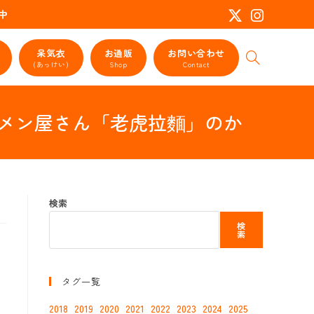
活動中
呆気衣
お通販
お問い合わせ
ウ
(あっけい)
Shop
Contact
ェ
ブ
サ
のラーメン屋さん「老虎拉麵」のか
イ
ト
の
検
索
を
検索
ト
グ
検
ル
索
タグ一覧
2018
2019
2020
2021
2022
2023
2024
2025