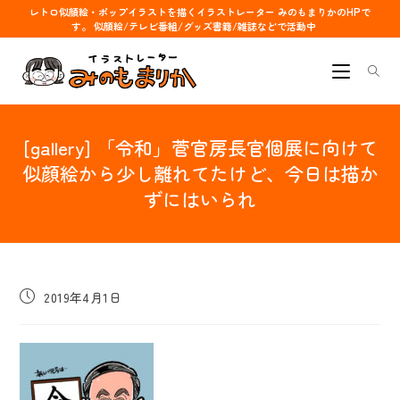
コ
レトロ似顔絵・ポップイラストを描くイラストレーター みのもまりかのHPで
す。 似顔絵/テレビ番組/グッズ書籍/雑誌などで活動中
ン
テ
ン
ツ
へ
[gallery] 「令和」菅官房長官個展に向けて
ス
キ
似顔絵から少し離れてたけど、今日は描か
ッ
ずにはいられ
プ
投
2019年4月1日
稿
公
開
日: