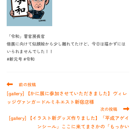
「令和」菅官房長官
個展に向けて似顔絵から少し離れてたけど、今日は描かずには
いられませんでした！！
#新元号 #令和
そ
前の投稿
の
[gallery] 【かに展に参加させていただきました】ヴィレ
他
の
ッジヴァンガードルミネエスト新宿店様
記
次の投稿
事
[gallery] 【イラスト新グッズ作りました】「平成アゲイ
を
読
ンシール」ここに来てまさかの「もっかい
む