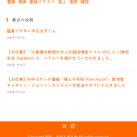
書籍
漫画
番組イラスト
芸人
落語
雑誌
最近の投稿
猛暑ブチギレ中なまずくん
2026年7月21日
【お仕事】「川島隆太教授の大人の脳活検定ドリル VOL.２」(株式
会社 Gakken)にて、イラストを描かせていただきました。
2026年7月18日
【お仕事】NHK Eテレの番組「偉人の年収 How much?」数学者
キャサリン・ジョンソンのイラストを担当させていただきました
2026年7月14日
新
新
Copyright 2026 - みのもまりか.All rights reserved.