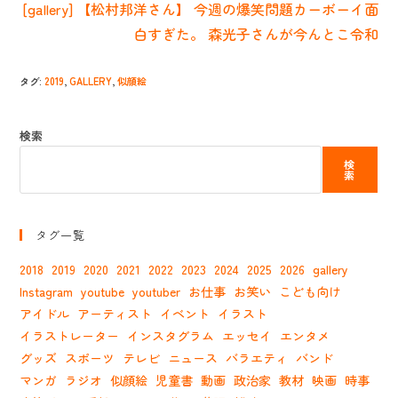
[gallery] 【松村邦洋さん】 今週の爆笑問題カーボーイ面
を
読
白すぎた。 森光子さんが今んとこ令和
む
タグ
:
2019
,
GALLERY
,
似顔絵
検索
検
索
タグ一覧
2018
2019
2020
2021
2022
2023
2024
2025
2026
gallery
Instagram
youtube
youtuber
お仕事
お笑い
こども向け
アイドル
アーティスト
イベント
イラスト
イラストレーター
インスタグラム
エッセイ
エンタメ
グッズ
スポーツ
テレビ
ニュース
バラエティ
バンド
マンガ
ラジオ
似顔絵
児童書
動画
政治家
教材
映画
時事