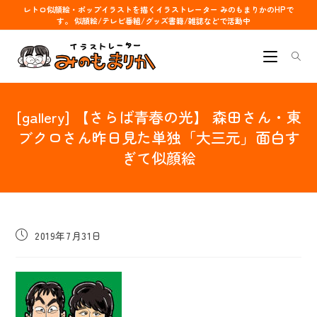
コ
レトロ似顔絵・ポップイラストを描くイラストレーター みのもまりかのHPで
す。 似顔絵/テレビ番組/グッズ書籍/雑誌などで活動中
ン
テ
ン
ツ
へ
[gallery] 【さらば青春の光】 森田さん・東
ス
キ
ブクロさん昨日見た単独「大三元」面白す
ッ
ぎて似顔絵
プ
投
2019年7月31日
稿
公
開
日: