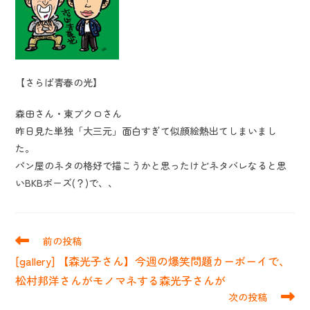
【さらば青春の光】
森田さん・東ブクロさん
昨日見た単独「大三元」面白すぎて似顔絵熱出てしまいまし
た。
パン屋のネタの格好で描こうかと思ったけどネタバレなると思
いBKBポーズ(？)で、、
そ
前の投稿
の
[gallery] 【森光子さん】今週の爆笑問題カーボーイで、
他
の
松村邦洋さんがモノマネする森光子さんが
記
次の投稿
事