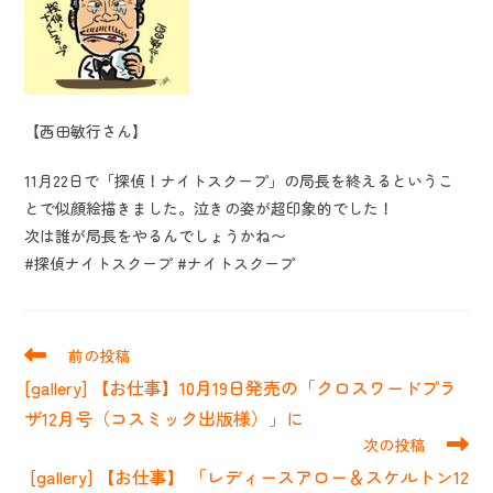
【西田敏行さん】
11月22日で「探偵！ナイトスクープ」の局長を終えるというこ
とで似顔絵描きました。泣きの姿が超印象的でした！
次は誰が局長をやるんでしょうかね〜
#探偵ナイトスクープ #ナイトスクープ
そ
前の投稿
の
[gallery] 【お仕事】10月19日発売の「クロスワードプラ
他
の
ザ12月号（コスミック出版様）」に
記
次の投稿
事
[gallery] 【お仕事】 「レディースアロー＆スケルトン12
を