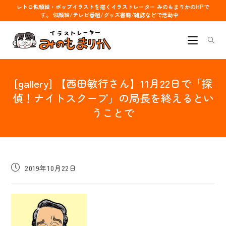
コ
レトロ似顔絵・ポップイラストを描くイラストレーター みのもまりかのHPで
す。 似顔絵/テレビ番組/グッズ書籍/雑誌などで活動中
ン
テ
ン
ツ
へ
[gallery] 【西田敏行さん】11月22日で「探
ス
キ
偵！ナイトスクープ」の局長を終えるとい
ッ
うことで
プ
投
2019年10月22日
稿
公
開
日: