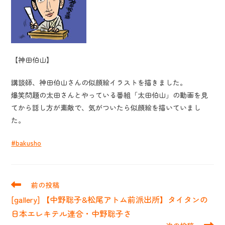
【神田伯山】
講談師、神田伯山さんの似顔絵イラストを描きました。
爆笑問題の太田さんとやっている番組「太田伯山」の動画を見
てから話し方が素敵で、気がついたら似顔絵を描いていまし
た。
#bakusho
そ
前の投稿
の
[gallery] 【中野聡子&松尾アトム前派出所】タイタンの
他
の
日本エレキテル連合・中野聡子さ
記