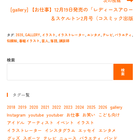
次の投稿
事
[gallery] 【お仕事】12月19日発売の「レディースアロー
を
読
＆スケルトン2月号（コスミック出版
む
タグ
:
2020
,
GALLERY
,
イラスト
,
イラストレーター
,
エンタメ
,
テレビ
,
バラエティ
,
似顔絵
,
番組イラスト
,
芸人
,
落語
,
講談師
検索
検
索
タグ一覧
2018
2019
2020
2021
2022
2023
2024
2025
2026
gallery
Instagram
youtube
youtuber
お仕事
お笑い
こども向け
アイドル
アーティスト
イベント
イラスト
イラストレーター
インスタグラム
エッセイ
エンタメ
グッズ
スポーツ
テレビ
ニュース
バラエティ
バンド