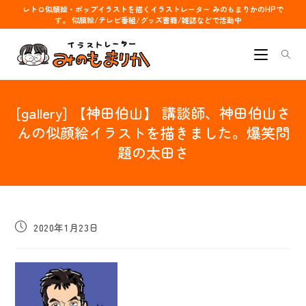
コ
レトロ似顔絵・ポップイラストを描くイラストレーター みのもまりかのHPで
す。 似顔絵/テレビ番組/グッズ書籍/雑誌などで活動中
ン
テ
ン
ツ
へ
[gallery] 【神田伯山】 講談師、神田伯山さ
ス
キ
んの似顔絵イラストを描きました。爆笑問
ッ
題の太田さ
プ
投
2020年1月23日
稿
公
開
日: