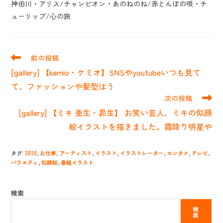
神田川・アリス/チャンピオン・あのねのね/赤とんぼの唄・チ
ューリップ/心の旅
そ
前の投稿
の
[gallery] 【kemio・ケミオ】SNSやyoutubeいつも見て
他
の
て、ファッションや髪型はう
記
次の投稿
事
[gallery] 【ミキ 亜生・昴生】 お笑い芸人、ミキの似顔
を
読
絵イラストを描きました。霜降り明星や
む
タグ
:
2020
,
お仕事
,
アーティスト
,
イラスト
,
イラストレーター
,
エンタメ
,
テレビ
,
バラエティ
,
似顔絵
,
番組イラスト
検索
検
索