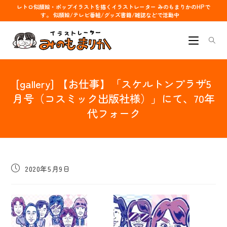
コ
レトロ似顔絵・ポップイラストを描くイラストレーター みのもまりかのHPで
す。 似顔絵/テレビ番組/グッズ書籍/雑誌などで活動中
ン
テ
ン
ツ
へ
[gallery] 【お仕事】「スケルトンプラザ5
ス
キ
月号（コスミック出版社様）」にて、70年
ッ
代フォーク
プ
投
2020年5月9日
稿
公
開
日: