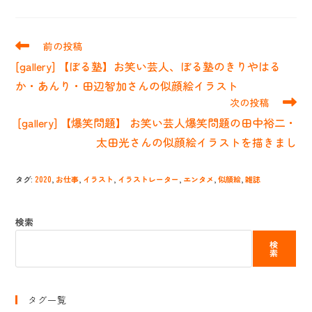
そ
前の投稿
の
[gallery] 【ぼる塾】お笑い芸人、ぼる塾のきりやはる
他
の
か・あんり・田辺智加さんの似顔絵イラスト
記
次の投稿
事
[gallery] 【爆笑問題】 お笑い芸人爆笑問題の田中裕二・
を
読
太田光さんの似顔絵イラストを描きまし
む
タグ
:
2020
,
お仕事
,
イラスト
,
イラストレーター
,
エンタメ
,
似顔絵
,
雑誌
検索
検
索
タグ一覧