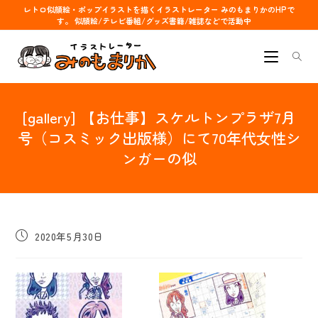
コ
レトロ似顔絵・ポップイラストを描くイラストレーター みのもまりかのHPで
す。 似顔絵/テレビ番組/グッズ書籍/雑誌などで活動中
ン
テ
ン
ツ
へ
[gallery] 【お仕事】スケルトンプラザ7月
ス
キ
号（コスミック出版様）にて70年代女性シ
ッ
ンガーの似
プ
投
2020年5月30日
稿
公
開
日: