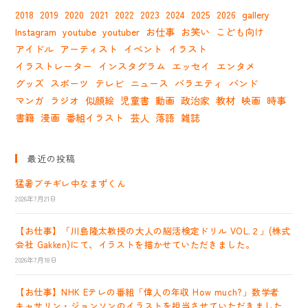
2018
2019
2020
2021
2022
2023
2024
2025
2026
gallery
Instagram
youtube
youtuber
お仕事
お笑い
こども向け
アイドル
アーティスト
イベント
イラスト
イラストレーター
インスタグラム
エッセイ
エンタメ
グッズ
スポーツ
テレビ
ニュース
バラエティ
バンド
マンガ
ラジオ
似顔絵
児童書
動画
政治家
教材
映画
時事
書籍
漫画
番組イラスト
芸人
落語
雑誌
最近の投稿
猛暑ブチギレ中なまずくん
2026年7月21日
【お仕事】「川島隆太教授の大人の脳活検定ドリル VOL.２」(株式
会社 Gakken)にて、イラストを描かせていただきました。
2026年7月18日
【お仕事】NHK Eテレの番組「偉人の年収 How much?」数学者
キャサリン・ジョンソンのイラストを担当させていただきました