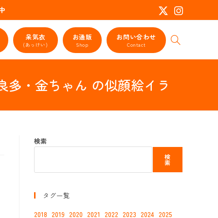
活動中
呆気衣
お通販
お問い合わせ
ウ
(あっけい)
Shop
Contact
ェ
ブ
サ
坂井良多・金ちゃん の似顔絵イラ
イ
ト
の
検
索
を
検索
ト
グ
検
ル
索
タグ一覧
2018
2019
2020
2021
2022
2023
2024
2025