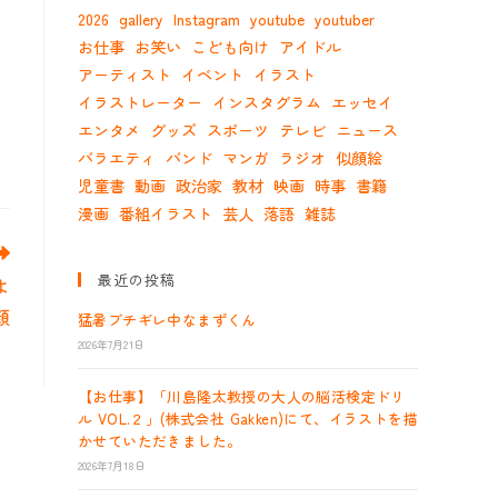
2026
gallery
Instagram
youtube
youtuber
お仕事
お笑い
こども向け
アイドル
アーティスト
イベント
イラスト
イラストレーター
インスタグラム
エッセイ
エンタメ
グッズ
スポーツ
テレビ
ニュース
バラエティ
バンド
マンガ
ラジオ
似顔絵
児童書
動画
政治家
教材
映画
時事
書籍
漫画
番組イラスト
芸人
落語
雑誌
最近の投稿
よ
顔
猛暑ブチギレ中なまずくん
2026年7月21日
【お仕事】「川島隆太教授の大人の脳活検定ドリ
ル VOL.２」(株式会社 Gakken)にて、イラストを描
かせていただきました。
2026年7月18日