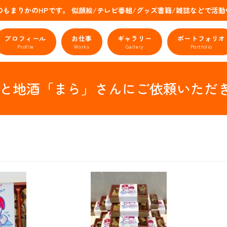
のもまりかのHPです。 似顔絵/テレビ番組/グッズ書籍/雑誌などで
プロフィール
お仕事
ギャラリー
ポートフォリオ
Profile
Works
Gallery
Portfolio
 山形料理と地酒「まら」さんにご依頼い