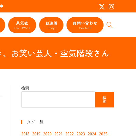
活動中
呆気衣
お通販
お問い合わせ
ウ
(あっけい)
Shop
Contact
ェ
ブ
サ
ただき、お笑い芸人・空気階段さん
イ
ト
の
検
索
を
検索
ト
グ
検
ル
索
タグ一覧
2018
2019
2020
2021
2022
2023
2024
2025