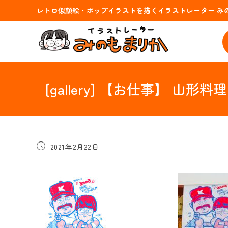
コ
レトロ似顔絵・ポップイラストを描くイラストレーター み
ン
テ
ン
ツ
へ
ス
[gallery] 【お仕事】
キ
ッ
プ
投
2021年2月22日
稿
公
開
日: