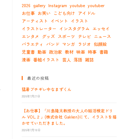
2026
gallery
Instagram
youtube
youtuber
お仕事
お笑い
こども向け
アイドル
アーティスト
イベント
イラスト
イラストレーター
インスタグラム
エッセイ
エンタメ
グッズ
スポーツ
テレビ
ニュース
バラエティ
バンド
マンガ
ラジオ
似顔絵
児童書
動画
政治家
教材
映画
時事
書籍
漫画
番組イラスト
芸人
落語
雑誌
最近の投稿
猛暑ブチギレ中なまずくん
せ
2026年7月21日
【お仕事】「川島隆太教授の大人の脳活検定ドリ
ル VOL.２」(株式会社 Gakken)にて、イラストを描
かせていただきました。
2026年7月18日