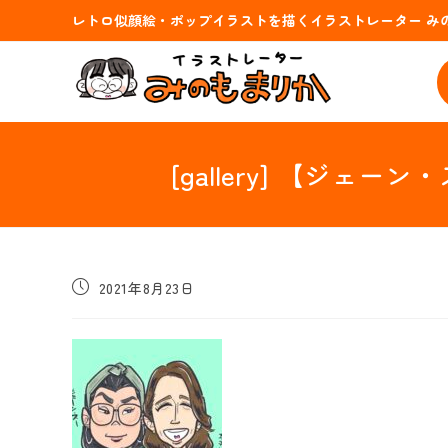
コ
レトロ似顔絵・ポップイラストを描くイラストレーター み
ン
テ
ン
ツ
へ
ス
[gallery] 【ジ
キ
ッ
プ
投
2021年8月23日
稿
公
開
日: