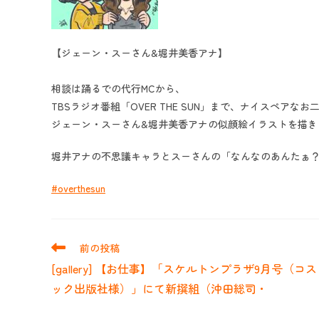
【ジェーン・スーさん&堀井美香アナ】
相談は踊るでの代行MCから、
TBSラジオ番組「OVER THE SUN」まで、ナイスペアなお
ジェーン・スーさん&堀井美香アナの似顔絵イラストを描き
堀井アナの不思議キャラとスーさんの「なんなのあんたぁ
#overthesun
そ
前の投稿
の
[gallery] 【お仕事】「スケルトンプラザ9月号（コ
他
の
ック出版社様）」にて新撰組（沖田総司・
記
事