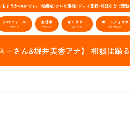
のもまりかのHPです。 似顔絵/テレビ番組/グッズ書籍/雑誌などで
プロフィール
お仕事
ギャラリー
ポートフォリオ
Profile
Works
Gallery
Portfolio
ェーン・スーさん&堀井美香アナ】 相談は踊