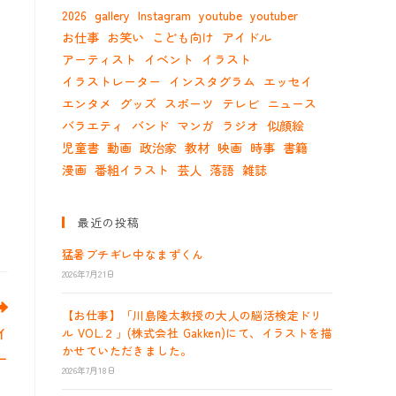
2026
gallery
Instagram
youtube
youtuber
お仕事
お笑い
こども向け
アイドル
アーティスト
イベント
イラスト
イラストレーター
インスタグラム
エッセイ
エンタメ
グッズ
スポーツ
テレビ
ニュース
バラエティ
バンド
マンガ
ラジオ
似顔絵
児童書
動画
政治家
教材
映画
時事
書籍
漫画
番組イラスト
芸人
落語
雑誌
最近の投稿
猛暑ブチギレ中なまずくん
2026年7月21日
【お仕事】「川島隆太教授の大人の脳活検定ドリ
イ
ル VOL.２」(株式会社 Gakken)にて、イラストを描
かせていただきました。
ー
2026年7月18日