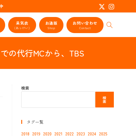
活動中
呆気衣
お通販
お問い合わせ
ウ
(あっけい)
Shop
Contact
ェ
ブ
サ
るでの代行MCから、TBS
イ
ト
の
検
索
を
検索
ト
グ
検
ル
索
タグ一覧
2018
2019
2020
2021
2022
2023
2024
2025