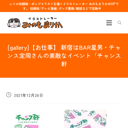
コ
レトロ似顔絵・ポップイラストを描くイラストレーター みのもまりかのHPで
す。 似顔絵/テレビ番組/グッズ書籍/雑誌などで活動中
ン
テ
ン
ツ
へ
[gallery]【お仕事】 新宿はBAR星男・チャ
ス
キ
ンス定岡さんの素敵なイベント「チャンス
ッ
軒
プ
投
2021年12月24日
稿
公
開
日: