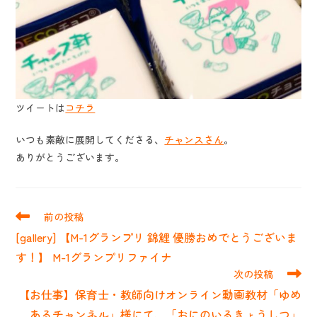
ツイートは
コチラ
いつも素敵に展開してくださる、
チャンスさん
。
ありがとうございます。
そ
前の投稿
の
[gallery] 【M-1グランプリ 錦鯉 優勝おめでとうございま
他
の
す！】 M-1グランプリファイナ
記
次の投稿
事
【お仕事】保育士・教師向けオンライン動画教材「ゆめ
を
読
あるチャンネル」様にて、「おにのいるきょうしつ」