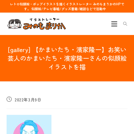
コ
レトロ似顔絵・ポップイラストを描くイラストレーター みのもまりかのHPで
す。 似顔絵/テレビ番組/グッズ書籍/雑誌などで活動中
ン
テ
ン
ツ
へ
[gallery] 【かまいたち・濱家隆一】お笑い
ス
キ
芸人のかまいたち・濱家隆一さんの似顔絵
ッ
イラストを描
プ
投
2022年3月9日
稿
公
開
日: