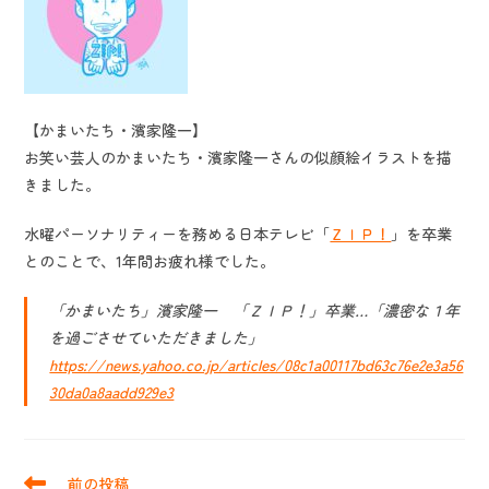
【かまいたち・濱家隆一】
お笑い芸人のかまいたち・濱家隆一さんの似顔絵イラストを描
きました。
水曜パーソナリティーを務める日本テレビ「
ＺＩＰ！
」を卒業
とのことで、1年間お疲れ様でした。
「かまいたち」濱家隆一 「ＺＩＰ！」卒業…「濃密な１年
を過ごさせていただきました」
https://news.yahoo.co.jp/articles/08c1a00117bd63c76e2e3a56
30da0a8aadd929e3
そ
前の投稿