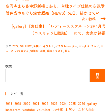
の
高円寺まら＆中野新橋こあら、単独ライブ仕様の空気階
他
の
段弁当やもぐら定食販売【NEWS】先日、描かせてい
記
次の投稿
事
[gallery] 【お仕事】「レディーススケルトンSP4月号
を
読
（コスミック出版様）」にて、実家が裕福
む
タグ
:
2022
,
GALLERY
,
お笑い
,
イラスト
,
イラストレーター
,
エンタメ
,
テレビ
,
ニ
ュース
,
バラエティ
,
似顔絵
,
時事
,
番組イラスト
,
芸人
検索
検
索
タグ一覧
2018
2019
2020
2021
2022
2023
2024
2025
2026
gallery
Instagram
youtube
youtuber
お仕事
お笑い
こども向け