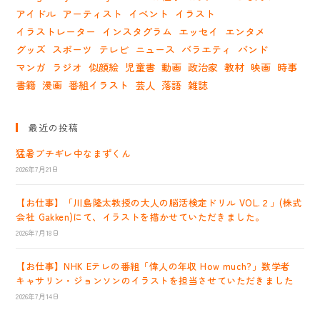
アイドル
アーティスト
イベント
イラスト
イラストレーター
インスタグラム
エッセイ
エンタメ
グッズ
スポーツ
テレビ
ニュース
バラエティ
バンド
マンガ
ラジオ
似顔絵
児童書
動画
政治家
教材
映画
時事
書籍
漫画
番組イラスト
芸人
落語
雑誌
最近の投稿
猛暑ブチギレ中なまずくん
2026年7月21日
【お仕事】「川島隆太教授の大人の脳活検定ドリル VOL.２」(株式
会社 Gakken)にて、イラストを描かせていただきました。
2026年7月18日
【お仕事】NHK Eテレの番組「偉人の年収 How much?」数学者
キャサリン・ジョンソンのイラストを担当させていただきました
2026年7月14日