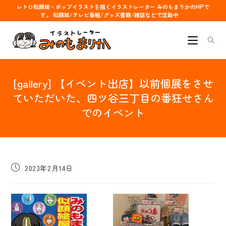
コ
レトロ似顔絵・ポップイラストを描くイラストレーター みのもまりかのHPで
す。 似顔絵/テレビ番組/グッズ書籍/雑誌などで活動中
ン
テ
ン
ツ
へ
[gallery] 【イベント出店】以前個展をさせ
ス
キ
ていただいた、四ツ谷三丁目の番狂せさん
ッ
でのイベント
プ
投
2023年2月14日
稿
公
開
日: