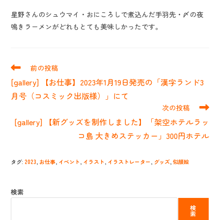
星野さんのシュウマイ・おにころしで煮込んだ手羽先・〆の夜
鳴きラーメンがどれもとても美味しかったです。
そ
前の投稿
の
[gallery] 【お仕事】2023年1月19日発売の「漢字ランド3
他
の
月号（コスミック出版様）」にて
記
次の投稿
事
[gallery] 【新グッズを制作しました】「架空ホテルラッ
を
読
コ島 大きめステッカー」300円ホテル
む
タグ
:
2023
,
お仕事
,
イベント
,
イラスト
,
イラストレーター
,
グッズ
,
似顔絵
検索
検
索