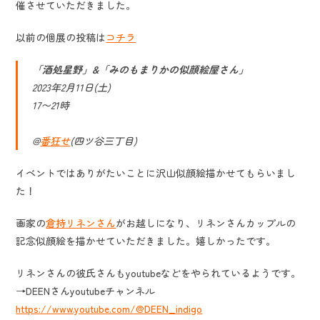
催させていただきました。
以前の個展の投稿は
コチラ
「酒処星野」&「みのもまりかの似顔絵屋さん」
2023年2月11日(土)
17〜21時
@
番狂せ
(四ツ谷三丁目)
イベントではありがたいことに沢山似顔絵描かせてもらいまし
た！
画家の
倉持リネンさん
がお越しになり、リネンさんカップルの
記念似顔絵を描かせていただきました。嬉しかったです。
リネンさんの彼氏さんもyoutubeなどをやられているようです。
→DEENさんyoutubeチャンネル
https://www.youtube.com/@DEEN_indigo