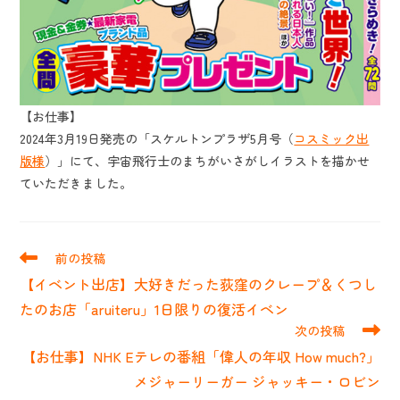
【お仕事】
2024年3月19日発売の「スケルトンプラザ5月号（
コスミック出
版様
）」にて、宇宙飛行士のまちがいさがしイラストを描かせ
ていただきました。
そ
前の投稿
の
【イベント出店】大好きだった荻窪のクレープ＆くつし
他
の
たのお店「aruiteru」1日限りの復活イベン
記
次の投稿
事
【お仕事】NHK Eテレの番組「偉人の年収 How much?」
を
読
メジャーリーガー ジャッキー・ロビン
む