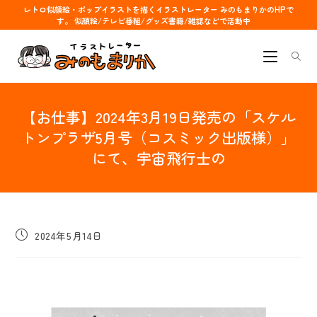
コ
レトロ似顔絵・ポップイラストを描くイラストレーター みのもまりかのHPで
す。 似顔絵/テレビ番組/グッズ書籍/雑誌などで活動中
ン
テ
ン
ツ
へ
【お仕事】2024年3月19日発売の「スケル
ス
キ
トンプラザ5月号（コスミック出版様）」
ッ
にて、宇宙飛行士の
プ
投
2024年5月14日
稿
公
開
日: