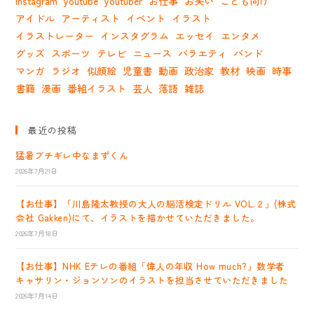
Instagram
youtube
youtuber
お仕事
お笑い
こども向け
アイドル
アーティスト
イベント
イラスト
イラストレーター
インスタグラム
エッセイ
エンタメ
グッズ
スポーツ
テレビ
ニュース
バラエティ
バンド
マンガ
ラジオ
似顔絵
児童書
動画
政治家
教材
映画
時事
書籍
漫画
番組イラスト
芸人
落語
雑誌
最近の投稿
猛暑ブチギレ中なまずくん
2026年7月21日
【お仕事】「川島隆太教授の大人の脳活検定ドリル VOL.２」(株式
会社 Gakken)にて、イラストを描かせていただきました。
2026年7月18日
【お仕事】NHK Eテレの番組「偉人の年収 How much?」数学者
キャサリン・ジョンソンのイラストを担当させていただきました
2026年7月14日