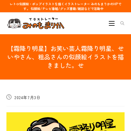
コ
レトロ似顔絵・ポップイラストを描くイラストレーター みのもまりかのHPで
す。 似顔絵/テレビ番組/グッズ書籍/雑誌などで活動中
ン
テ
ン
ツ
へ
【霜降り明星】お笑い芸人霜降り明星、せ
ス
キ
いやさん、粗品さんの似顔絵イラストを描
ッ
きました。せ
プ
投
2024年7月3日
稿
公
開
日: