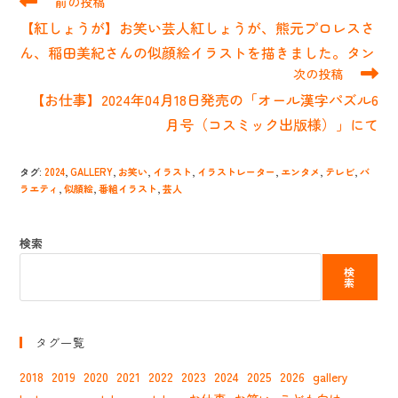
前の投稿
の
【紅しょうが】お笑い芸人紅しょうが、熊元プロレスさ
他
の
ん、稲田美紀さんの似顔絵イラストを描きました。タン
記
次の投稿
事
【お仕事】2024年04月18日発売の「オール漢字パズル6
を
読
月号（コスミック出版様）」にて
む
タグ
:
2024
,
GALLERY
,
お笑い
,
イラスト
,
イラストレーター
,
エンタメ
,
テレビ
,
バ
ラエティ
,
似顔絵
,
番組イラスト
,
芸人
検索
検
索
タグ一覧
2018
2019
2020
2021
2022
2023
2024
2025
2026
gallery