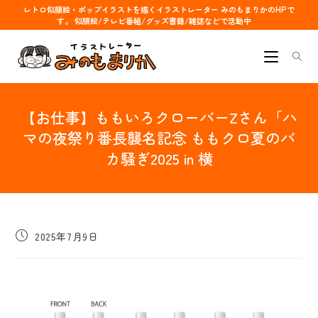
コ
レトロ似顔絵・ポップイラストを描くイラストレーター みのもまりかのHPで
す。 似顔絵/テレビ番組/グッズ書籍/雑誌などで活動中
ン
テ
ン
ツ
へ
【お仕事】ももいろクローバーZさん「ハ
ス
キ
マの夜祭り番長襲名記念 ももクロ夏のバ
ッ
カ騒ぎ2025 in 横
プ
投
2025年7月9日
稿
公
開
日: