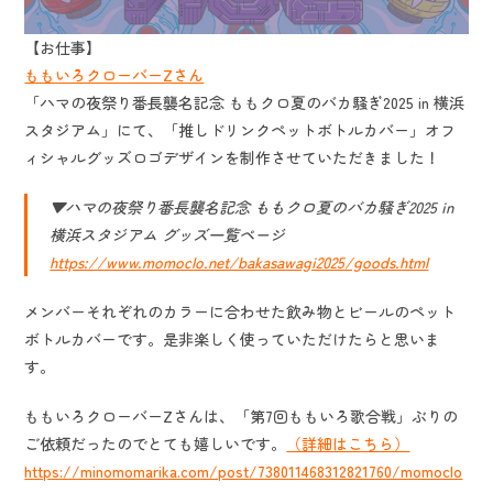
【お仕事】
ももいろクローバーZさん
「ハマの夜祭り番長襲名記念 ももクロ夏のバカ騒ぎ2025 in 横浜
スタジアム」にて、「推しドリンクペットボトルカバー」オフ
ィシャルグッズロゴデザインを制作させていただきました！
▼ハマの夜祭り番長襲名記念 ももクロ夏のバカ騒ぎ2025 in
横浜スタジアム グッズ一覧ページ
https://www.momoclo.net/bakasawagi2025/goods.html
メンバーそれぞれのカラーに合わせた飲み物とビールのペット
ボトルカバーです。是非楽しく使っていただけたらと思いま
す。
ももいろクローバーZさんは、「第7回ももいろ歌合戦」ぶりの
ご依頼だったのでとても嬉しいです。
（詳細はこちら）
https://minomomarika.com/post/738011468312821760/momoclo