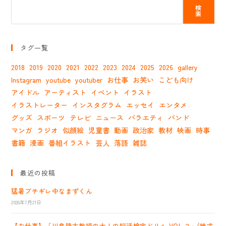
検
索
タグ一覧
2018
2019
2020
2021
2022
2023
2024
2025
2026
gallery
Instagram
youtube
youtuber
お仕事
お笑い
こども向け
アイドル
アーティスト
イベント
イラスト
イラストレーター
インスタグラム
エッセイ
エンタメ
グッズ
スポーツ
テレビ
ニュース
バラエティ
バンド
マンガ
ラジオ
似顔絵
児童書
動画
政治家
教材
映画
時事
書籍
漫画
番組イラスト
芸人
落語
雑誌
最近の投稿
猛暑ブチギレ中なまずくん
2026年7月21日
【お仕事】「川島隆太教授の大人の脳活検定ドリル VOL.２」(株式