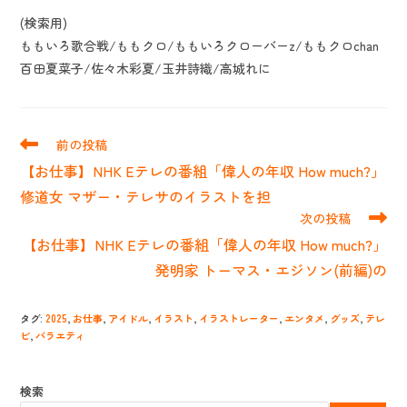
(検索用)
ももいろ歌合戦/ももクロ/ももいろクローバーz/ももクロchan
百田夏菜子/佐々木彩夏/玉井詩織/高城れに
そ
前の投稿
の
【お仕事】NHK Eテレの番組「偉人の年収 How much?」
他
の
修道女 マザー・テレサのイラストを担
記
次の投稿
事
【お仕事】NHK Eテレの番組「偉人の年収 How much?」
を
読
発明家 トーマス・エジソン(前編)の
む
タグ
:
2025
,
お仕事
,
アイドル
,
イラスト
,
イラストレーター
,
エンタメ
,
グッズ
,
テレ
ビ
,
バラエティ
検索