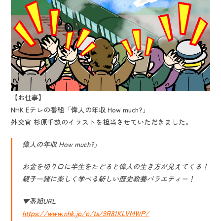
【お仕事】
NHK Eテレの番組「偉人の年収 How much?」
外交官 杉原千畝のイラストを担当させていただきました。
偉人の年収 How much?」
お金を切り口に半生をたどると偉人の生き方が見えてくる！
親子一緒に楽しく学べる新しい歴史教養バラエティー！
▼番組URL
https://www.nhk.jp/p/ts/9R81KLVMWP/