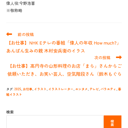
偉人役:今野浩喜
※敬称略
そ
前の投稿
の
【お仕事】NHK Eテレの番組「偉人の年収 How much?」
他
の
あんぱん生みの親 木村安兵衛のイラス
記
次の投稿
事
【お仕事】高円寺の山形料理のお店「まら」さんからご
を
読
依頼いただき、お笑い芸人、空気階段さん（鈴木もぐら
む
タグ
:
2025
,
お仕事
,
イラスト
,
イラストレーター
,
エンタメ
,
テレビ
,
バラエティ
,
番
組イラスト
検索
検
索