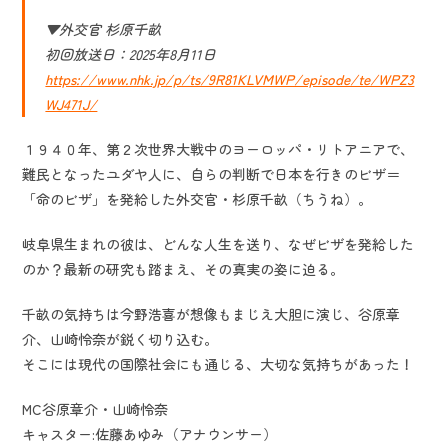
▼外交官 杉原千畝
初回放送日：2025年8月11日
https://www.nhk.jp/p/ts/9R81KLVMWP/episode/te/WPZ3
WJ471J/
１９４０年、第２次世界大戦中のヨーロッパ・リトアニアで、
難民となったユダヤ人に、自らの判断で日本を行きのビザ＝
「命のビザ」を発給した外交官・杉原千畝（ちうね）。
岐阜県生まれの彼は、どんな人生を送り、なぜビザを発給した
のか？最新の研究も踏まえ、その真実の姿に迫る。
千畝の気持ちは今野浩喜が想像もまじえ大胆に演じ、谷原章
介、山崎怜奈が鋭く切り込む。
そこには現代の国際社会にも通じる、大切な気持ちがあった！
MC谷原章介・山崎怜奈
キャスター:佐藤あゆみ（アナウンサー）