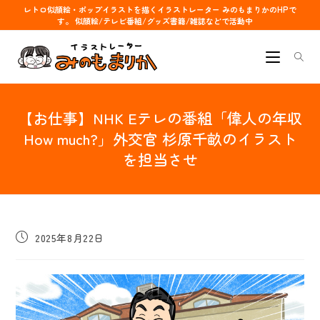
コ
レトロ似顔絵・ポップイラストを描くイラストレーター みのもまりかのHPで
す。 似顔絵/テレビ番組/グッズ書籍/雑誌などで活動中
ン
テ
ン
ツ
へ
【お仕事】NHK Eテレの番組「偉人の年収
ス
キ
How much?」外交官 杉原千畝のイラスト
ッ
を担当させ
プ
投
2025年8月22日
稿
公
開
日: