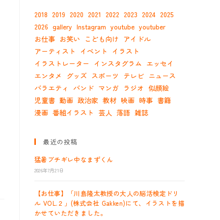
2018
2019
2020
2021
2022
2023
2024
2025
2026
gallery
Instagram
youtube
youtuber
お仕事
お笑い
こども向け
アイドル
アーティスト
イベント
イラスト
イラストレーター
インスタグラム
エッセイ
エンタメ
グッズ
スポーツ
テレビ
ニュース
バラエティ
バンド
マンガ
ラジオ
似顔絵
児童書
動画
政治家
教材
映画
時事
書籍
漫画
番組イラスト
芸人
落語
雑誌
最近の投稿
猛暑ブチギレ中なまずくん
2026年7月21日
【お仕事】「川島隆太教授の大人の脳活検定ドリ
ル VOL.２」(株式会社 Gakken)にて、イラストを描
かせていただきました。