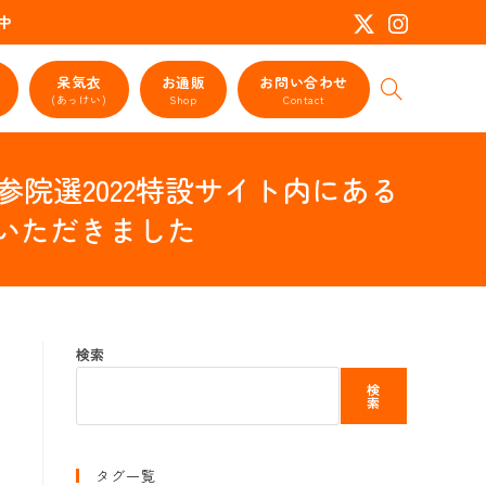
活動中
呆気衣
お通販
お問い合わせ
ウ
(あっけい)
Shop
Contact
ェ
ブ
サ
院選2022特設サイト内にある
イ
ト
いただきました
の
検
索
を
ト
グ
検索
ル
検
索
タグ一覧