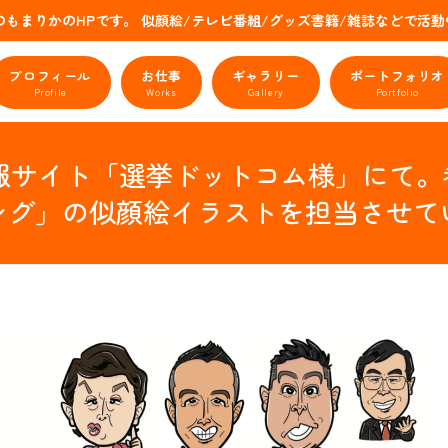
のもまりかのHPです。 似顔絵/テレビ番組/グッズ書籍/雑誌などで
プロフィール
お仕事
ギャラリー
ポートフォリオ
Profile
Works
Gallery
Portfolio
サイト「選挙ドットコム様」にて。参
ング」の似顔絵イラストを担当させて