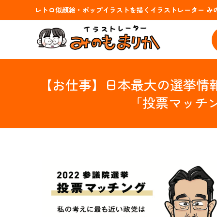
コ
レトロ似顔絵・ポップイラストを描くイラストレーター み
ン
テ
ン
ツ
へ
ス
【お仕事】日本最大の選挙情報
キ
「投票マッチ
ッ
プ