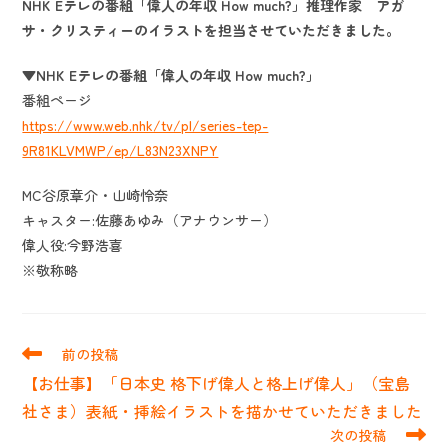
NHK Eテレの番組「偉人の年収 How much?」推理作家 アガ
サ・クリスティーのイラストを担当させていただきました。
▼
NHK Eテレの番組「偉人の年収 How much?」
番組ページ
https://www.web.nhk/tv/pl/series-tep-
9R81KLVMWP/ep/L83N23XNPY
MC谷原章介・山崎怜奈
キャスター:佐藤あゆみ（アナウンサー）
偉人役:今野浩喜
※敬称略
そ
前の投稿
の
【お仕事】「日本史 格下げ偉人と格上げ偉人」（宝島
他
の
社さま）表紙・挿絵イラストを描かせていただきました
記
次の投稿
事