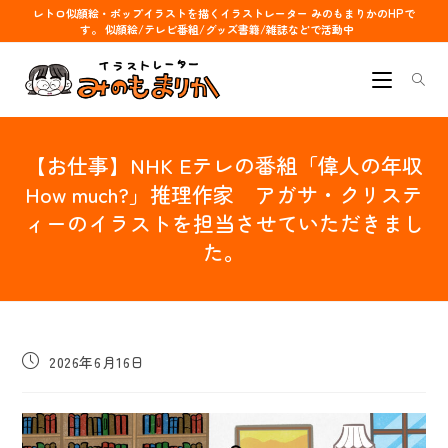
コ
レトロ似顔絵・ポップイラストを描くイラストレーター みのもまりかのHPで
す。 似顔絵/テレビ番組/グッズ書籍/雑誌などで活動中
ン
テ
ン
ツ
へ
【お仕事】NHK Eテレの番組「偉人の年収
ス
キ
How much?」推理作家 アガサ・クリステ
ッ
ィーのイラストを担当させていただきまし
プ
た。
投
2026年6月16日
稿
公
開
日: