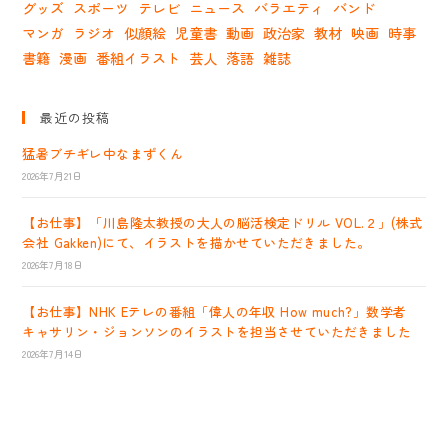
グッズ
スポーツ
テレビ
ニュース
バラエティ
バンド
マンガ
ラジオ
似顔絵
児童書
動画
政治家
教材
映画
時事
書籍
漫画
番組イラスト
芸人
落語
雑誌
最近の投稿
猛暑ブチギレ中なまずくん
2026年7月21日
【お仕事】「川島隆太教授の大人の脳活検定ドリル VOL.２」(株式
会社 Gakken)にて、イラストを描かせていただきました。
2026年7月18日
【お仕事】NHK Eテレの番組「偉人の年収 How much?」数学者
キャサリン・ジョンソンのイラストを担当させていただきました
2026年7月14日