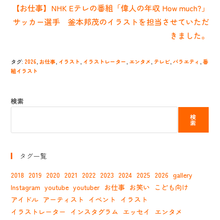
【お仕事】NHK Eテレの番組「偉人の年収 How much?」
を
読
サッカー選手 釜本邦茂のイラストを担当させていただ
む
きました。
タグ
:
2026
,
お仕事
,
イラスト
,
イラストレーター
,
エンタメ
,
テレビ
,
バラエティ
,
番
組イラスト
検索
検
索
タグ一覧
2018
2019
2020
2021
2022
2023
2024
2025
2026
gallery
Instagram
youtube
youtuber
お仕事
お笑い
こども向け
アイドル
アーティスト
イベント
イラスト
イラストレーター
インスタグラム
エッセイ
エンタメ