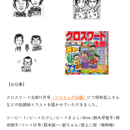
【お仕事】
クロスワード太郎11月号
（コスミック出版）
にて昭和芸人さん
などの似顔絵イラストを描かせていただきました。
ツービート/ビートたけし/ビートきよし/Wink/鈴木早智子/相
田翔子/コント55号/萩本欽一/欽ちゃん/坂上二郎（敬称略）