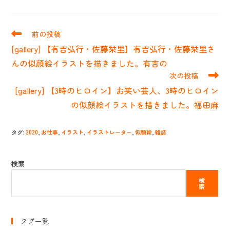
そ
前の投稿
の
[gallery] 【有吉弘行・佐藤栞里】有吉弘行・佐藤栞里さ
他
の
んの似顔絵イラストを描きました。有吉の
記
次の投稿
事
[gallery] 【3時のヒロイン】お笑い芸人、3時のヒロイン
を
読
の似顔絵イラストを描きました。福田麻
む
タグ
:
2020
,
お仕事
,
イラスト
,
イラストレーター
,
似顔絵
,
雑誌
検索
検
索
タグ一覧