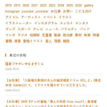
2018
2019
2020
2021
2022
2023
2024
2025
2026
gallery
Instagram
youtube
youtuber
お仕事
お笑い
こども向け
アイドル
アーティスト
イベント
イラスト
イラストレーター
インスタグラム
エッセイ
エンタメ
グッズ
スポーツ
テレビ
ニュース
バラエティ
バンド
マンガ
ラジオ
似顔絵
児童書
動画
政治家
教材
映画
時事
書籍
漫画
番組イラスト
芸人
落語
雑誌
最近の投稿
猛暑ブチギレ中なまずくん
2026年7月21日
【お仕事】「川島隆太教授の大人の脳活検定ドリル VOL.２」(株式
会社 Gakken)にて、イラストを描かせていただきました。
2026年7月18日
【お仕事】NHK Eテレの番組「偉人の年収 How much?」数学者
キャサリン・ジョンソンのイラストを担当させていただきました