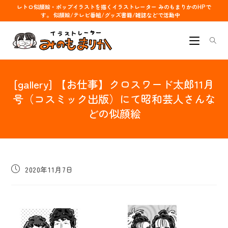
コ
レトロ似顔絵・ポップイラストを描くイラストレーター みのもまりかのHPで
す。 似顔絵/テレビ番組/グッズ書籍/雑誌などで活動中
ン
テ
ン
ツ
へ
[gallery] 【お仕事】クロスワード太郎11月
ス
キ
号（コスミック出版）にて昭和芸人さんな
ッ
どの似顔絵
プ
投
2020年11月7日
稿
公
開
日: