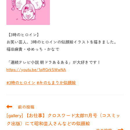
【3時のヒロイン】
お笑い芸人、3時のヒロインの似顔絵イラストを描きました。
福田麻貴・ゆめっち・かなで
「連続テレビ小説 朝ドラあるある」が大好きです！
https://youtu.be/1pRGrkSWwNA
#3時のヒロイン
#みのもまりか似顔絵
そ
前の投稿
の
[gallery] 【お仕事】クロスワード太郎11月号（コスミッ
他
の
ク出版）にて昭和芸人さんなどの似顔絵
記