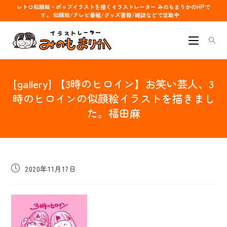
コ
レトロ似顔絵・ポップイラストを描くイラストレーター みのもまりかのHPで
す。 似顔絵/テレビ番組/グッズ書籍/雑誌などで活動中
ン
テ
ン
ツ
へ
[gallery] 【3時のヒロイン】お笑い芸人、3
ス
キ
時のヒロインの似顔絵イラストを描きまし
ッ
た。福田麻
プ
投
2020年11月17日
稿
公
開
日: