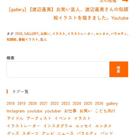
次の投稿
事
[gallery] 【渡辺直美】お笑い芸人、渡辺直美さんの似顔
を
読
絵イラストを描きました。Youtube
む
タグ
:
2020
,
GALLERY
,
お笑い
,
イラスト
,
イラストレーター
,
エンタメ
,
バラエティ
,
似顔絵
,
番組イラスト
,
芸人
検索
検
索
タグ一覧
2018
2019
2020
2021
2022
2023
2024
2025
2026
gallery
Instagram
youtube
youtuber
お仕事
お笑い
こども向け
アイドル
アーティスト
イベント
イラスト
イラストレーター
インスタグラム
エッセイ
エンタメ
グッズ
スポーツ
テレビ
ニュース
バラエティ
バンド