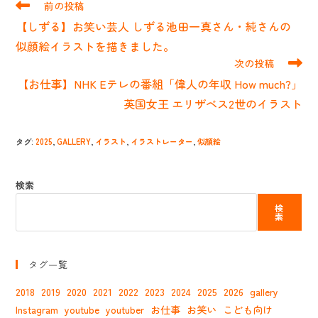
そ
前の投稿
の
【しずる】お笑い芸人 しずる池田一真さん・純さんの
他
の
似顔絵イラストを描きました。
記
次の投稿
事
【お仕事】NHK Eテレの番組「偉人の年収 How much?」
を
読
英国女王 エリザベス2世のイラスト
む
タグ
:
2025
,
GALLERY
,
イラスト
,
イラストレーター
,
似顔絵
検索
検
索
タグ一覧
2018
2019
2020
2021
2022
2023
2024
2025
2026
gallery
Instagram
youtube
youtuber
お仕事
お笑い
こども向け