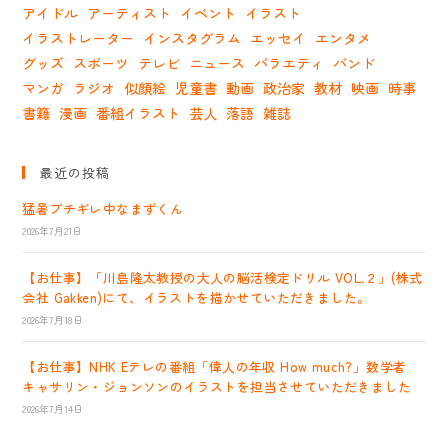
アイドル
アーティスト
イベント
イラスト
イラストレーター
インスタグラム
エッセイ
エンタメ
グッズ
スポーツ
テレビ
ニュース
バラエティ
バンド
マンガ
ラジオ
似顔絵
児童書
動画
政治家
教材
映画
時事
書籍
漫画
番組イラスト
芸人
落語
雑誌
最近の投稿
猛暑ブチギレ中なまずくん
2026年7月21日
【お仕事】「川島隆太教授の大人の脳活検定ドリル VOL.２」(株式
会社 Gakken)にて、イラストを描かせていただきました。
2026年7月18日
【お仕事】NHK Eテレの番組「偉人の年収 How much?」数学者
キャサリン・ジョンソンのイラストを担当させていただきました
2026年7月14日