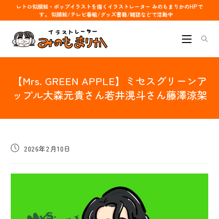
コ
レトロ似顔絵・ポップイラストを描くイラストレーター みのもまりかのHPで
す。 似顔絵/テレビ番組/グッズ書籍/雑誌などで活動中
ン
テ
ン
ツ
へ
【Mrs. GREEN APPLE】ミセスグリーンア
ス
キ
ップル大森元貴さん若井滉斗さん藤澤涼架
ッ
プ
投
2026年2月10日
稿
公
開
日: