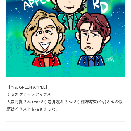
【Mrs. GREEN APPLE】
ミセスグリーンアップル
大森元貴さん (Vo/Gt) 若井滉斗さん(Gt) 藤澤涼架(Key)さんの似
顔絵イラストを描きました。