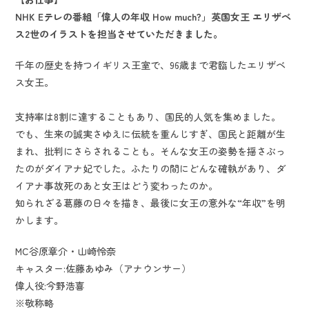
NHK Eテレの番組「偉人の年収 How much?」英国女王 エリザベ
ス2世のイラストを担当させていただきました。
千年の歴史を持つイギリス王室で、96歳まで君臨したエリザベ
ス女王。
支持率は8割に達することもあり、国民的人気を集めました。
でも、生来の誠実さゆえに伝統を重んじすぎ、国民と距離が生
まれ、批判にさらされることも。そんな女王の姿勢を揺さぶっ
たのがダイアナ妃でした。ふたりの間にどんな確執があり、ダ
イアナ事故死のあと女王はどう変わったのか。
知られざる葛藤の日々を描き、最後に女王の意外な“年収”を明
かします。
MC谷原章介・山崎怜奈
キャスター:佐藤あゆみ（アナウンサー）
偉人役:今野浩喜
※敬称略