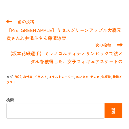
そ
前の投稿
の
【Mrs. GREEN APPLE】ミセスグリーンアップル大森元
他
の
貴さん若井滉斗さん藤澤涼架
記
次の投稿
事
【坂本花織選手】ミラノコルティナオリンピックで銀メ
を
読
ダルを獲得した、女子フィギュアスケートの
む
タグ
:
2026
,
お仕事
,
イラスト
,
イラストレーター
,
エンタメ
,
テレビ
,
似顔絵
,
番組イ
ラスト
検索
検
索