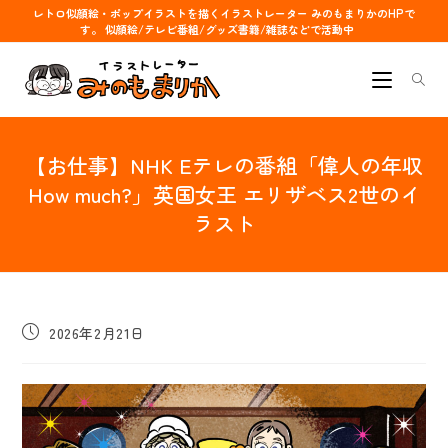
コ
レトロ似顔絵・ポップイラストを描くイラストレーター みのもまりかのHPで
す。 似顔絵/テレビ番組/グッズ書籍/雑誌などで活動中
ン
テ
ン
ツ
へ
【お仕事】NHK Eテレの番組「偉人の年収
ス
キ
How much?」英国女王 エリザベス2世のイ
ッ
ラスト
プ
投
2026年2月21日
稿
公
開
日: