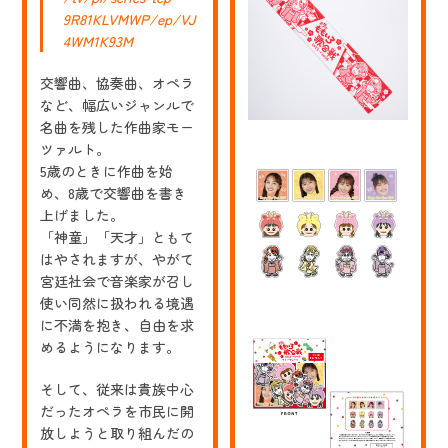
上
9R81KLVMWP/ep/VJ
げ
偉
4WM1K93M
人」
（宝
交響曲、協奏曲、オペラ
島
社
など、幅広いジャンルで
さ
名曲を残した作曲家モー
ま）
表
ツァルト。
紙・
5歳のときに作曲を始
挿
め、8歳で交響曲を書き
絵
イ
上げました。
ラ
「神童」「天才」ともて
ス
はやされますが、やがて
ト
を
宮廷社会で音楽家が召し
描
使い同然に扱われる境遇
か
せ
に不満を抱き、自由を求
て
めるようになります。
い
た
だ
そして、従来は貴族中心
き
だったオペラを市民に開
ま
放しようと取り組んだの
し