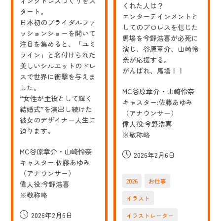
ィングドレスづくりをス
くれた人は？
タート。
エンターテインメントと
日本初のブライダルファ
してのプロレスを信じた
ッションショーを開いて
馬場を今野浩喜が必死に
注目を集めると、「ユミ
演じ、谷原章介、山崎怜
ライン」と名付けられた
奈が応援する。
美しいシルエットのドレ
がんばれ、馬場！！
スで世界に衝撃を与えま
した。
MC谷原章介・山崎怜奈
“女性が主役として輝く
キャスター:佐藤あゆみ
結婚式”を演出し続けた
（アナウンサー）
彼女のデザイナー人生に
偉人役:今野浩喜
迫ります。
※敬称略
MC谷原章介・山崎怜奈
投
2026年2月6日
キャスター:佐藤あゆみ
稿
（アナウンサー）
公
2026
お仕事
偉人役:今野浩喜
開
※敬称略
日:
イラスト
投
2026年2月6日
イラストレーター