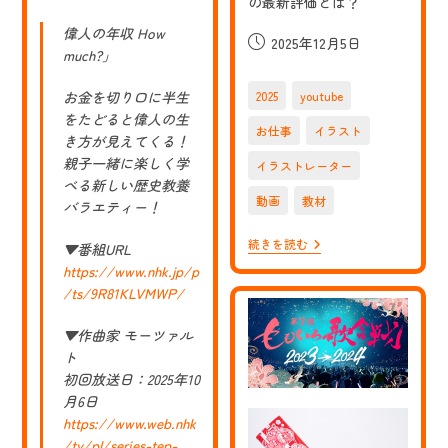
の最新評価とは？
偉人の年収 How
投
2025年12月5日
much?」
稿
公
お金を切り口に半生
2025
youtube
開
をたどると偉人の生
日:
お仕事
イラスト
き方が見えてくる！
親子一緒に楽しく学
イラストレーター
べる新しい歴史教養
動画
教材
バラエティー！
【お
続きを読む
▼番組URL
仕
https://www.nhk.jp/p
事】
「日
/ts/9R81KLVMWP/
本
史
▼作曲家 モーツァル
格
下
ト
げ
初回放送日：2025年10
偉
月6日
人
と
https://www.web.nhk
格
/tv/pl/series-tep-