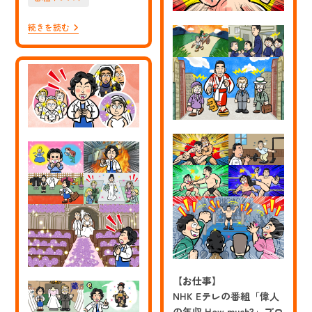
番
組
「偉
【お
続きを読む
人
仕
の
事】
年
NHK
収
E
How
テ
Much?」
レ
英
の
国
番
女
組
王
「偉
エ
人
リ
の
ザ
年
ベ
収
ス
How
2
Much?」
世
作
の
曲
イ
家
ラ
古
ス
賀
ト
政
【お仕事】
男
の
NHK Eテレの番組「偉人
イ
の年収 How much?」プロ