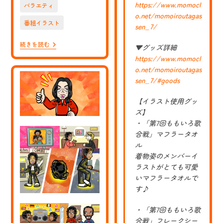
https://www.momocl
バラエティ
o.net/momoiroutagas
番組イラスト
sen_7/
【お
続きを読む
▼グッズ詳細
仕
https://www.momocl
事】
日
o.net/momoiroutagas
本
sen_7/#goods
最
大
の
【イラスト使用グッ
選
ズ】
挙
・「第7回ももいろ歌
情
報
合戦」マフラータオ
サ
ル
イ
着物姿のメンバーイ
ト
「選
ラストがとても可愛
挙
いマフラータオルで
ド
ッ
す♪
ト
コ
・「第7回ももいろ歌
ム
様」
合戦」フレークシー