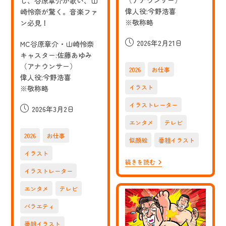
（アナウンサー）
し、谷原章介が歌い、山
偉人役:今野浩喜
崎怜奈が驚く。音楽ファ
※敬称略
ン必見！
投
2026年2月21日
MC谷原章介・山崎怜奈
稿
キャスター:佐藤あゆみ
公
（アナウンサー）
2026
お仕事
開
偉人役:今野浩喜
日:
イラスト
※敬称略
イラストレーター
投
2026年3月2日
稿
エンタメ
テレビ
公
2026
お仕事
開
似顔絵
番組イラスト
日:
イラスト
【お
続きを読む
仕
イラストレーター
事】
NHK
エンタメ
テレビ
E
テ
バラエティ
レ
の
番組イラスト