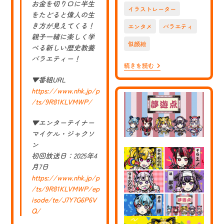
お金を切り口に半生
ス
イラストレーター
ト
をたどると偉人の生
を
き方が見えてくる！
エンタメ
バラエティ
担
当
親子一緒に楽しく学
似顔絵
さ
べる新しい歴史教養
せ
バラエティー！
て
【お
続きを読む
い
仕
た
▼番組URL
事】
だ
も
https://www.nhk.jp/p
き
も
ま
/ts/9R81KLVMWP/
い
し
ろ
た
ク
▼エンターテイナー
ロ
マイケル・ジャクソ
ー
ン
バ
ー
初回放送日：2025年4
Z
月7日
さ
ん
https://www.nhk.jp/p
「第
/ts/9R81KLVMWP/ep
7
isode/te/J7Y7G6P6V
回
も
Q/
も