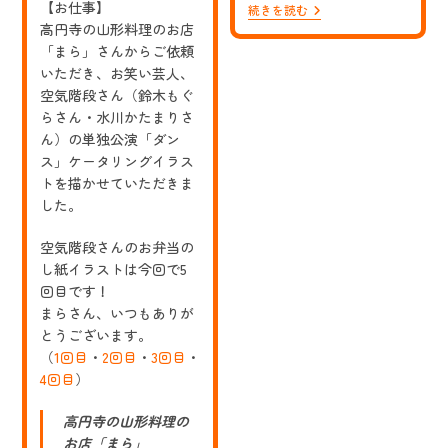
式
さ
【お仕事】
【お
続きを読む
会
ん
仕
高円寺の山形料理のお店
社
ま
事】
ブ
さ
「まら」さんからご依頼
「漢
シ
ん
いただき、お笑い芸人、
字
ロ
太
空気階段さん（鈴木もぐ
ー
郎
ド
らさん・水川かたまりさ
6
ミ
月
ん）の単独公演「ダン
ュ
号
ー
ス」ケータリングイラス
（コ
ジ
トを描かせていただきま
ス
ッ
ミ
した。
ク
ッ
さ
ク
ま）
空気階段さんのお弁当の
出
の
版
し紙イラストは今回で5
47
さ
都
回目です！
ま）」
道
まらさん、いつもありが
に
府
て、
とうございます。
県
マ
制
（
1回目
・
2回目
・
3回目
・
ツ
覇
コ
4回目
）
の
デ
旅
ラ
「ス
高円寺の山形料理の
ッ
ー
ク
お店「まら」