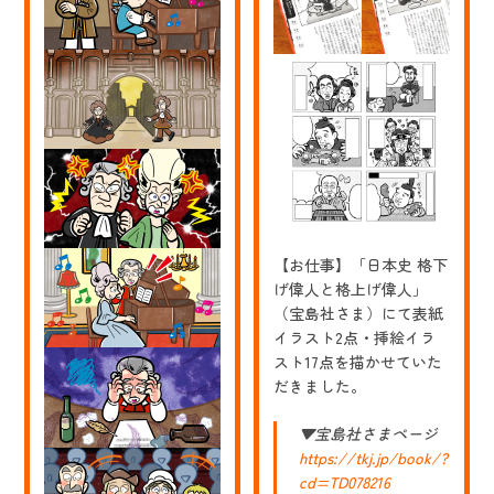
の
ス
年
ラ
収
ー
How
ジ
Much?」
ャ
フ
イ
ァ
ア
ッ
ン
シ
ト
ョ
馬
ン
場
デ
の
ザ
イ
イ
ラ
ナ
ス
【お仕事】「日本史 格下
ー
ト
桂
げ偉人と格上げ偉人」
由
（宝島社さま）にて表紙
美
イラスト2点・挿絵イラ
の
イ
スト17点を描かせていた
ラ
だきました。
ス
ト
▼宝島社さまページ
https://tkj.jp/book/?
cd=TD078216