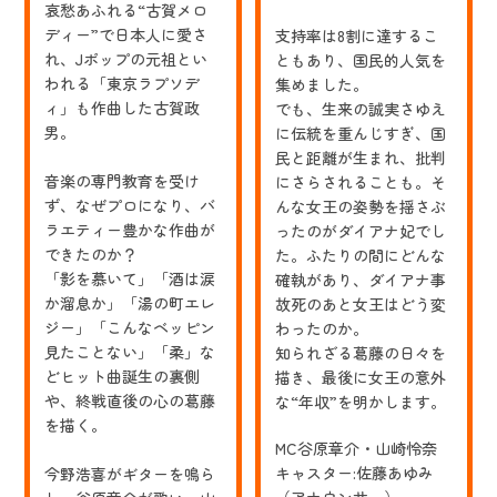
哀愁あふれる“古賀メロ
ディー”で日本人に愛さ
支持率は8割に達するこ
れ、Jポップの元祖とい
ともあり、国民的人気を
われる「東京ラプソデ
集めました。
ィ」も作曲した古賀政
でも、生来の誠実さゆえ
男。
に伝統を重んじすぎ、国
民と距離が生まれ、批判
音楽の専門教育を受け
にさらされることも。そ
ず、なぜプロになり、バ
んな女王の姿勢を揺さぶ
ラエティー豊かな作曲が
ったのがダイアナ妃でし
できたのか？
た。ふたりの間にどんな
「影を慕いて」「酒は涙
確執があり、ダイアナ事
か溜息か」「湯の町エレ
故死のあと女王はどう変
ジー」「こんなベッピン
わったのか。
見たことない」「柔」な
知られざる葛藤の日々を
どヒット曲誕生の裏側
描き、最後に女王の意外
や、終戦直後の心の葛藤
な“年収”を明かします。
を描く。
MC谷原章介・山崎怜奈
キャスター:佐藤あゆみ
今野浩喜がギターを鳴ら