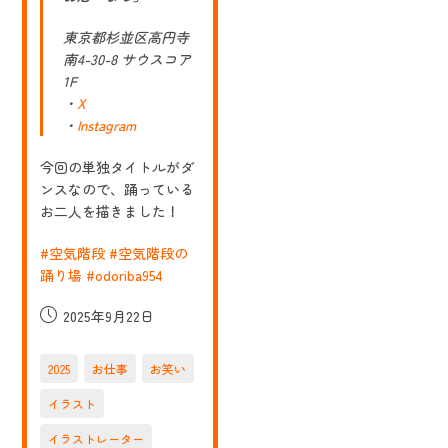
パ
ス
ー
さ
ポ
東京都杉並区高円寺
ん
ジ
の
南4-30-8 サウスコア
シ
似
ョ
1F
顔
ン
・
X
絵
～
イ
・
Instagram
ス
ラ
ピ
ス
ン
今回の単独タイトルがダ
ト
ア
を
ンスなので、踊っている
ッ
描
プ
お二人を描きました！
き
編
ま
～」
#空気階段
#空気階段の
東
京
踊り場
#odoriba954
公
演
投
2025年9月22日
の
稿
夢
遊
公
点
2025
お仕事
お笑い
開
に
日:
て、
イラスト
イ
ラ
イラストレーター