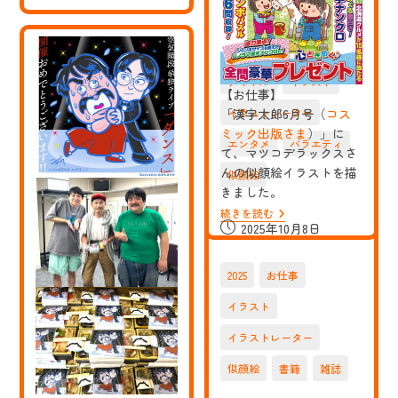
仕
投
2025年10月8日
ま
事】
稿
し
「漢
公
た
字
2026
お仕事
太
開
郎
日:
アイドル
イラスト
8
【お仕事】
月
「漢字太郎6月号（
コス
イラストレーター
号
（コ
ミック出版さま
）」に
ス
エンタメ
バラエティ
て、マツコデラックスさ
ミ
んの似顔絵イラストを描
ッ
似顔絵
ク
きました。
出
【お
続きを読む
版
投
仕
2025年10月8日
さ
事】
ま）」
稿
夢
に
公
限
て、
2025
お仕事
開
大
タ
み
モ
日:
イラスト
ゅ
リ
ー
さ
イラストレーター
た
ん・
い
明
似顔絵
書籍
雑誌
ぷ
石
（株
家