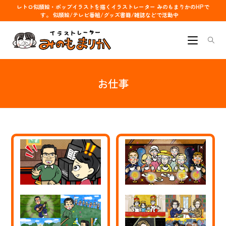
コ
レトロ似顔絵・ポップイラストを描くイラストレーター みのもまりかのHPで
す。 似顔絵/テレビ番組/グッズ書籍/雑誌などで活動中
ン
テ
ン
ツ
へ
お仕事
ス
キ
ッ
プ