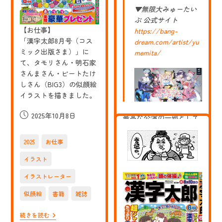
テ
▼無限大みゅーたい
イ
ぷ 公式サイト
ナ
【お仕事】
https://bang-
ー
マ
「漢字太郎8月号（コス
dream.com/artist/yu
イ
ミック出版さま）」に
memita/
ケ
て、タモリさん・明石家
ル・
ジ
さんまさん・ビートたけ
ャ
しさん（BIG3）の似顔絵
ク
ソ
イラストを描きました。
ン
の
投
2025年10月8日
最高な公演の一部として
イ
稿
ラ
イラストを使っていただ
ス
公
き嬉しかったです。あり
ト
2025
お仕事
開
を
がとうございました！
日:
担
イラスト
当
（検索用）※敬称略
さ
イラストレーター
せ
ゆめみた/バンドリ/仲町
て
あられ/宮永ののか/峰月
似顔絵
書籍
雑誌
い
律/藤都子/千石ユノ
た
だ
【お
続きを読む
き