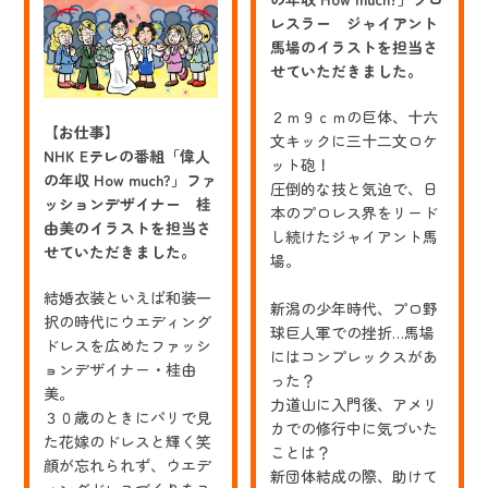
ラ
レスラー ジャイアント
ス
ト
馬場のイラストを担当さ
せていただきました。
２ｍ９ｃｍの巨体、十六
【お仕事】
文キックに三十二文ロケ
NHK Eテレの番組「偉人
ット砲！
の年収 How much?」ファ
圧倒的な技と気迫で、日
ッションデザイナー 桂
本のプロレス界をリード
由美のイラストを担当さ
し続けたジャイアント馬
せていただきました。
場。
結婚衣装といえば和装一
新潟の少年時代、プロ野
択の時代にウエディング
球巨人軍での挫折…馬場
ドレスを広めたファッシ
にはコンプレックスがあ
ョンデザイナー・桂由
った？
美。
力道山に入門後、アメリ
３０歳のときにパリで見
カでの修行中に気づいた
た花嫁のドレスと輝く笑
ことは？
顔が忘れられず、ウエデ
新団体結成の際、助けて