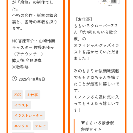
た。
が『魔笛』の制作でし
た。
不朽の名作・誕生の舞台
【お仕事】
裏と、当時の年収を探り
ももいろクローバーZさ
ます。
ん「第7回ももいろ歌合
戦」の
MC谷原章介・山崎怜奈
オフィシャルグッズイラ
キャスター:佐藤あゆみ
ストを描かせていただき
（アナウンサー）
ました！
偉人役:今野浩喜
※敬称略
みのもまりか似顔絵満載
でももクロちゃんを描け
投
2025年10月8日
たことが最高に嬉しいで
稿
す。
公
2025
お仕事
モノノフさん達に気に入
開
ってもらえたら嬉しいで
日:
イラスト
す！
イラストレーター
▼ももいろ歌合戦
エンタメ
テレビ
特設サイト