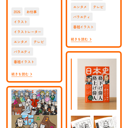
稿
エンタメ
テレビ
公
2026
お仕事
開
バラエティ
日:
イラスト
番組イラスト
イラストレーター
【お
続きを読む
エンタメ
テレビ
仕
事】
バラエティ
NHK
E
テ
番組イラスト
レ
の
【お
続きを読む
番
仕
組
事】
「偉
NHK
人
E
の
テ
年
レ
収
の
How
番
Much?」
組
プ
「偉
ロ
人
レ