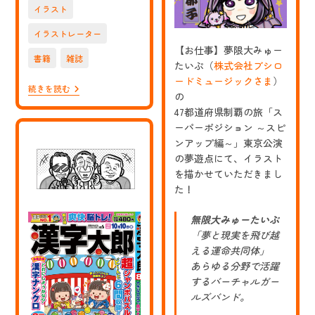
日:
イラスト
イラストレーター
【お仕事】夢限大みゅー
書籍
雑誌
たいぷ（
株式会社ブシロ
ードミュージックさま
）
【お
続きを読む
の
仕
事】
47都道府県制覇の旅「ス
NHK
ーパーポジション ～スピ
E
ンアップ編～」東京公演
テ
レ
の夢遊点にて、イラスト
の
を描かせていただきまし
番
た！
組
「偉
人
無限大みゅーたいぷ
の
「夢と現実を飛び越
年
収
える運命共同体」
How
あらゆる分野で活躍
Much?」
エ
するバーチャルガー
ン
ルズバンド。
タ
ー