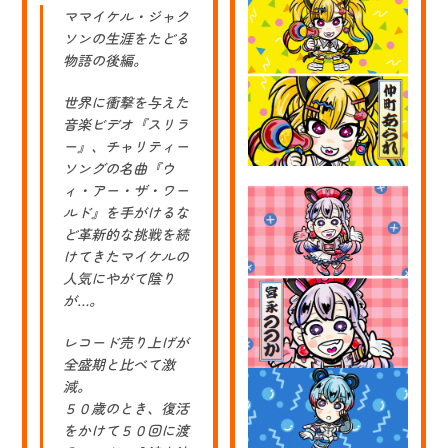
い
ママイケル・ジャク
ろ
歌
ソンの生涯をたどる
合
物語の後編。
戦」
の
オ
世界に衝撃を与えた
フ
音楽ビデオ『スリラ
ィ
ー』、チャリティー
シ
ャ
ソングの名曲『ウ
ル
ィ・アー・ザ・ワー
グ
ッ
ルド』を手がけるな
ズ
ど革新的な挑戦を続
イ
けてきたマイケルの
ラ
ス
人気にやがて陰り
ト
が…。
を
描
か
レコード売り上げが
せ
全盛期と比べて激
て
減。
い
た
５０歳のとき、復活
だ
をかけて５０回に渡
き