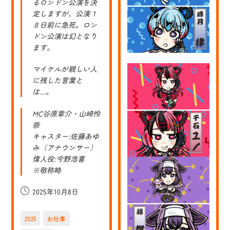
ま
るロンドン公演を決
し
定しますが、公演１
た
８日前に急死。ロン
ドン公演は幻となり
ます。
マイケルが親しい人
に残した言葉と
は…。
MC谷原章介・山崎怜
奈
キャスター:佐藤あゆ
み（アナウンサー）
偉人役:今野浩喜
※敬称略
投
2025年10月8日
稿
公
2025
お仕事
開