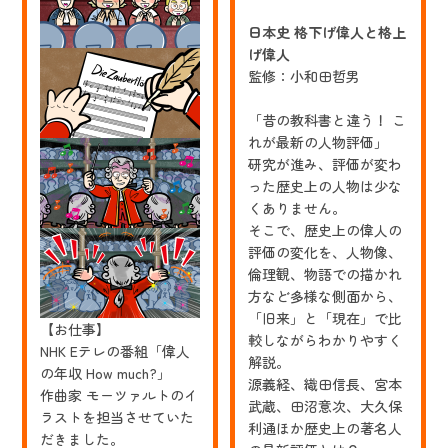
日本史 格下げ偉人と格上
げ偉人
監修：小和田哲男
「昔の教科書と違う！ こ
れが最新の人物評価」
研究が進み、評価が変わ
った歴史上の人物は少な
くありません。
そこで、歴史上の偉人の
評価の変化を、人物像、
倫理観、物語での描かれ
方など多様な側面から、
「旧来」と「現在」で比
【お仕事】
較しながらわかりやすく
NHK Eテレの番組「偉人
解説。
の年収 How much?」
源義経、織田信長、宮本
作曲家 モーツァルトのイ
武蔵、田沼意次、大久保
ラストを担当させていた
利通ほか歴史上の著名人
だきました。