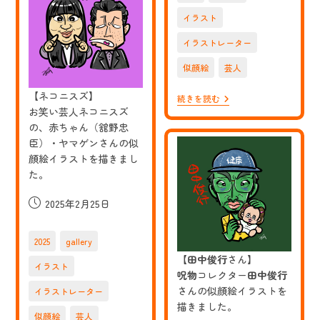
レ
せ
日:
の
て
イラスト
番
組
イラストレーター
「偉
人
似顔絵
芸人
の
年
収
【ネコニスズ】
【令
続きを読む
How
和
お笑い芸人ネコニスズ
Much?」
ロ
の、赤ちゃん（舘野忠
作
マ
曲
臣）・ヤマゲンさんの似
ン】
家
2024M-
顔絵イラストを描きまし
古
1
た。
関
グ
裕
ラ
而
ン
投
2025年2月25日
の
プ
稿
イ
リ
ラ
公
優
2025
gallery
ス
勝！！
開
ト
お
【
田中俊行
さん】
日:
を
イラスト
笑
呪物
コレクター
田中俊行
担
い
当
さんの似顔絵イラストを
イラストレーター
芸
さ
人
描きました。
せ
令
似顔絵
芸人