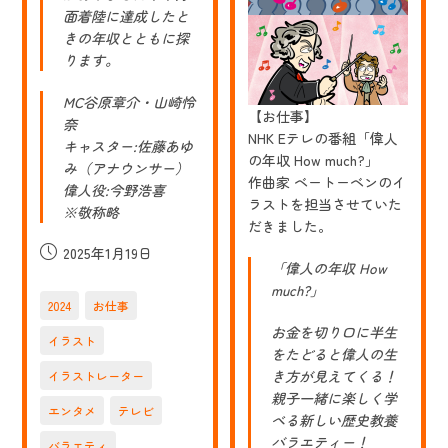
作
面着陸に達成したと
さ
きの年収とともに探
せ
ります。
て
い
た
MC谷原章介・山崎怜
だ
【お仕事】
奈
き
NHK Eテレの番組「偉人
キャスター:佐藤あゆ
の年収 How much?」
み（アナウンサー）
作曲家 ベートーベンのイ
偉人役:今野浩喜
ラストを担当させていた
※敬称略
だきました。
投
2025年1月19日
「偉人の年収 How
稿
much?」
公
2024
お仕事
開
お金を切り口に半生
日:
イラスト
をたどると偉人の生
き方が見えてくる！
イラストレーター
親子一緒に楽しく学
エンタメ
テレビ
べる新しい歴史教養
バラエティー！
バラエティ