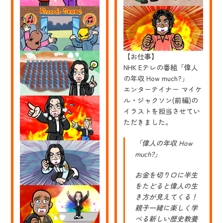
【お仕事】
NHK Eテレの番組「偉人
の年収 How much?」
エンターテイナー マイケ
ル・ジャクソン(前編)の
イラストを担当させてい
ただきました。
「偉人の年収 How
much?」
お金を切り口に半生
をたどると偉人の生
き方が見えてくる！
親子一緒に楽しく学
べる新しい歴史教養