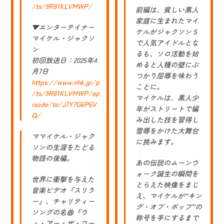
/ts/9R81KLVMWP/
前編は、貧しい黒人
家庭に生まれたマイ
▼エンターテイナー
ケルがジャクソン５
マイケル・ジャクソ
で人気アイドルとな
ン
るも、ソロ活動を始
初回放送日：2025年4
めると人種の壁にぶ
月7日
つかり屈辱を味わう
https://www.nhk.jp/p
ことに。
/ts/9R81KLVMWP/ep
マイケルは、黒人少
isode/te/J7Y7G6P6V
年がストリートで編
Q/
み出した技を習得し
雪辱をかけた大舞台
ママイケル・ジャク
に挑みます。
ソンの生涯をたどる
物語の後編。
あの伝説のムーンウ
ォーク誕生の瞬間を
世界に衝撃を与えた
とらえた映像をまじ
音楽ビデオ『スリラ
え、マイケルが“キン
ー』、チャリティー
グ・オブ・ポップ”の
ソングの名曲『ウ
称号を手にするまで
ィ・アー・ザ・ワー