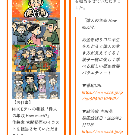
ル・
を担当させていただきま
ジ
した。
ャ
ク
ソ
「偉人の年収 How
ン
much?」
（後
編）
の
お金を切り口に半生
イ
をたどると偉人の生
ラ
き方が見えてくる！
ス
ト
親子一緒に楽しく学
を
べる新しい歴史教養
担
バラエティー！
当
さ
せ
▼番組URL
て
https://www.nhk.jp/p
い
た
/ts/9R81KLVMWP/
だ
【お仕事】
き
NHK Eテレの番組「偉人
▼政治家 吉田茂
ま
の年収 How much?」
し
初回放送日：2025年2
た
作曲家 古関裕而のイラス
月17日
トを担当させていただき
https://www.nhk.jp/p