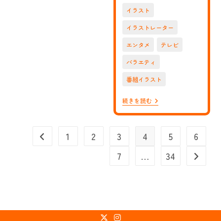
（コ
日:
イラスト
ス
ミ
イラストレーター
ッ
ク
出
エンタメ
テレビ
版
さ
バラエティ
ま）」
に
番組イラスト
て、
忘
年
【お
続きを読む
会
仕
シ
事】
ー
NHK
ズ
E
1
2
3
4
5
6
前のページヘ
ン
テ
の
レ
7
…
34
カ
の
次のペ
ラ
番
オ
組
ケ
「偉
で
人
楽
の
し
年
み
収
み
How