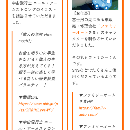
宇宙飛行士 ニール・アー
ムストロングのイラスト
【お仕事】
を担当させていただきま
富士河口湖にある車販
した。
売・修理会社「
ファミリ
ーオート
さま」のキャラ
「偉人の年収 How
クターを制作させていた
much?」
だきました。
お金を切り口に半生
その名もファミカーくん
をたどると偉人の生
です。
き方が見えてくる！
SNSなどでたくさんご使
親子一緒に楽しく学
用くださっているようで
べる新しい歴史教養
す。
バラエティー！
▼ファミリーオート
▼番組URL
さまHP
https://www.nhk.jp/p
https://family-
/ts/9R81KLVMWP/
auto.com/
▼宇宙飛行士 ニー
▼ファミリーオート
ル・アームストロン