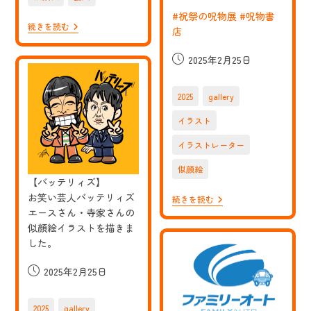
和
#祝祭の呪物展
#呪物書
ロ
【ネ
続きを読む
マ
店
コ
ン
ニ
の、
投
2025年2月25日
ス
髙
ズ】
稿
比
お
良
公
笑
く
2025
gallery
開
い
る
芸
日:
ま
イラスト
人
さ
ネ
ん・
イラストレーター
コ
松
ニ
井
似顔絵
ス
ケ
ズ
【バッテリィズ】
ム
の、
リ
お笑い芸人バッテリィズ
【田
続きを読む
赤
さ
中
エースさん・寺家さんの
ち
俊
ゃ
似顔絵イラストを描きま
行
ん
した。
さ
（舘
ん】
野
呪
忠
投
2025年2月25日
物
臣）・
稿
コ
ヤ
レ
公
マ
2025
gallery
ク