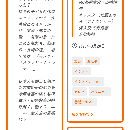
MC谷原章介・山崎怜
った？
奈
福島の子ども時代の
キャスター:佐藤あゆ
エピソードから、作
み（アナウンサー）
曲家になるきっか
偉人役:今野浩喜
け、軍歌「露営の
※敬称略
歌」「若鷲の歌」に
こめた気持ち、戦後
投
2025年3月20日
の「長崎の鐘」「君
稿
の名は」「モスラ」
公
2025
お仕事
「オリンピック・マ
開
ーチ」…。
日:
イラスト
日本人を励まし続け
イラストレーター
た古関裕而の魅力を
テレビ
バラエティ
今野浩喜が演じ谷原
章介・山崎怜奈が謎
番組イラスト
を解く。朝ドラ「エ
ール」主人公の素顔
【お
続きを読む
仕
は？
事】
NHK