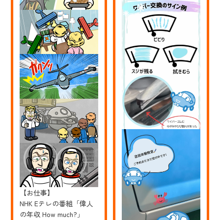
ス
展
さ
#
ん・
呪
寺
物
家
書
さ
店
ん
の
似
顔
絵
イ
ラ
ス
ト
を
描
き
ま
し
た。
【お仕事】
NHK Eテレの番組「偉人
の年収 How much?」