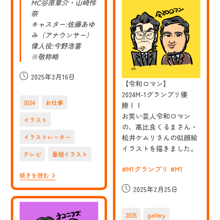
MC谷原章介・山崎怜
E
テ
奈
レ
キャスター:佐藤あゆ
の
み（アナウンサー）
番
組
偉人役:今野浩喜
「偉
※敬称略
人
の
年
投
2025年3月16日
収
【令和ロマン】
稿
How
2024M-1グランプリ優
公
Much?」
2024
お仕事
勝！！
政
開
治
お笑い芸人令和ロマン
日:
イラスト
家
の、髙比良くるまさん・
吉
松井ケムリさんの似顔絵
イラストレーター
田
茂
イラストを描きました。
の
テレビ
番組イラスト
イ
#M1グランプリ
#M1
ラ
【お
続きを読む
ス
仕
ト
投
2025年2月25日
事】
を
稿
NHK
担
E
当
公
テ
2025
gallery
さ
開