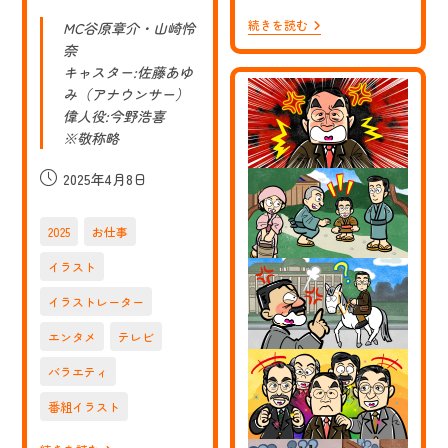
【お
続きを読む
MC谷原章介・山崎怜
仕
奈
事】
キャスター:佐藤あゆ
NHK
E
み（アナウンサー）
テ
偉人役:今野浩喜
レ
の
※敬称略
番
組
投
2025年4月8日
「偉
稿
人
の
公
2025
お仕事
年
開
収
日:
How
イラスト
Much?」
エ
イラストレーター
ン
タ
エンタメ
テレビ
ー
テ
バラエティ
イ
ナ
番組イラスト
ー
マ
イ