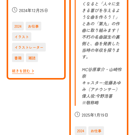
くなると「人々に生
投
2024年12月25日
きる喜びを与えるよ
稿
うな曲を作ろう！」
公
とあの「第九」の作
2024
お仕事
開
曲に取り組みます！
日:
不朽の名曲誕生の裏
イラスト
側と、曲を発表した
イラストレーター
当時の年収を探りま
す。
書籍
雑誌
MC谷原章介・山崎怜
【お
続きを読む
仕
奈
事】
キャスター:佐藤あゆ
「ス
み（アナウンサー）
ケ
ル
偉人役:今野浩喜
ト
※敬称略
ン
プ
ラ
投
2025年1月19日
ザ
稿
1
公
月
2024
お仕事
号
開