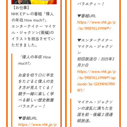
バラエティー！
【お仕事】
NHK Eテレの番組「偉人
▼番組URL
の年収 How much?」
https://www.nhk.jp/p
エンターテイナー マイケ
/ts/9R81KLVMWP/
ル・ジャクソン(後編)の
イラストを担当させてい
▼エンターテイナー
ただきました。
マイケル・ジャクソ
ン
「偉人の年収 How
初回放送日：2025年3
much?」
月31日
https://www.nhk.jp/p
お金を切り口に半生
/ts/9R81KLVMWP/ep
をたどると偉人の生
isode/te/GX9WN7RN
き方が見えてくる！
W1/
親子一緒に楽しく学
べる新しい歴史教養
マイケル・ジャクソ
バラエティー！
ンの波乱に満ちた生
涯を前・後編２週連
▼番組URL
続放送。
https://www.nhk.jp/p