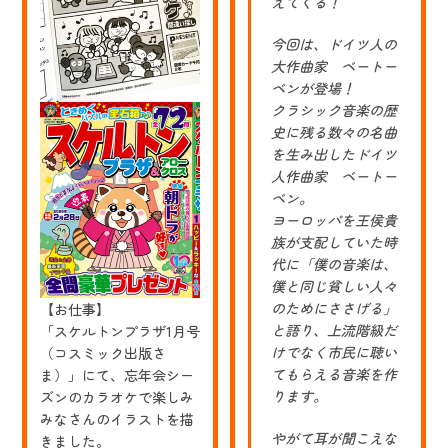
えてくる！
ル・
ア
ー
今回は、ドイツ人の
ム
大作曲家 ベートー
ス
ベンが登場！
ト
ロ
クラシック音楽の歴
ン
史に残る数々の名曲
グ
を生み出したドイツ
人作曲家 ベートー
ベン。
ヨーロッパを王侯貴
族が支配していた時
代に「僕の音楽は、
僕と同じ貧しい人々
のためにささげる」
【お仕事】
と語り、上流階級だ
「スケルトンプラザ1月号
けでなく市民に聴い
（コスミック出版さ
てもらえる音楽を作
ま）」にて、忘年会シー
ります。
ズンのカラオケで楽しみ
みなさんのイラストを描
やがて耳が聞こえな
きました。