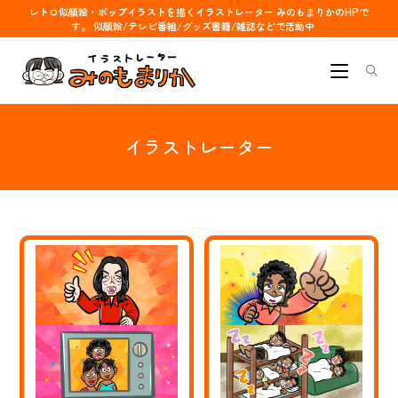
コ
レトロ似顔絵・ポップイラストを描くイラストレーター みのもまりかのHPで
す。 似顔絵/テレビ番組/グッズ書籍/雑誌などで活動中
ン
テ
ン
ツ
へ
イラストレーター
ス
キ
ッ
プ