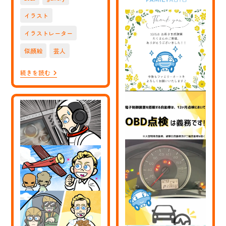
開
ゲ
タ
ン
日:
ー
イラスト
さ
田
ん
中
イラストレーター
の
俊
似
行
顔
似顔絵
芸人
さ
絵
ん
イ
の
【バ
続きを読む
ラ
似
ッ
ス
顔
テ
ト
絵
リ
を
イ
ィ
描
ラ
ズ】
き
ス
お
ま
ト
笑
し
を
い
た
描
芸
き
人
ま
バ
し
ッ
た。
テ
#
リ
祝
ィ
祭
ズ
の
エ
呪
ー
物