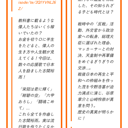
isode/te/2Q1YVNL26
した、その知られざ
Z/
る子ども時代とは？
教科書に載るような
戦時中の「反戦」活
偉人たちはいくら稼
動、外交官から政治
いでいたの？
家への転身、総理大
お金を切り口に半生
臣に選ばれた理由、
をたどると、偉人の
マッカーサーとの対
生き方や人生観が見
決、天皇制や再軍備
えてくる！今回は、
をめぐるぎりぎりの
数々の応援歌で日本
交渉…。
人を励ました古関裕
戦後日本の再生と平
而！
和への枠組みを作っ
た茂を今野浩喜が迫
「栄冠は君に輝く」
力満点に演じ、谷原
「紺碧の空」「六甲
章介と山崎怜奈が真
おろし」「闘魂こめ
意を問う。
て」…
歴史の真実が明らか
これら全てを作曲し
に！
た古関裕而。実は流
行歌を作りたくなか