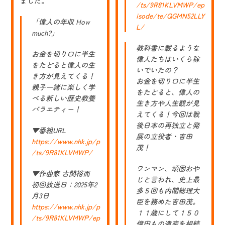
ました。
/ts/9R81KLVMWP/ep
isode/te/QGMN52LLY
「偉人の年収 How
L/
much?」
教科書に載るような
お金を切り口に半生
偉人たちはいくら稼
をたどると偉人の生
いでいたの？
き方が見えてくる！
お金を切り口に半生
親子一緒に楽しく学
をたどると、偉人の
べる新しい歴史教養
生き方や人生観が見
バラエティー！
えてくる！今回は戦
後日本の再独立と発
▼番組URL
展の立役者・吉田
https://www.nhk.jp/p
茂！
/ts/9R81KLVMWP/
ワンマン、頑固おや
▼作曲家 古関裕而
じと言われ、史上最
初回放送日：2025年2
多５回も内閣総理大
月3日
臣を務めた吉田茂。
https://www.nhk.jp/p
１１歳にして１５０
/ts/9R81KLVMWP/ep
億円もの遺産を相続