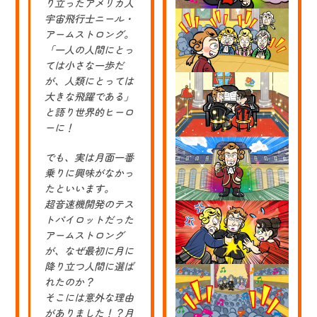
り立ったアメリカ人
あ
宇宙飛行士ニール・
る
車
アームストロング。
販
「一人の人間にとっ
売・
ては小さな一歩だ
修
理
が、人類にとっては
会
大きな飛躍である」
社
「フ
と語り世界的ヒーロ
ァ
ーに！
ミ
リ
ー
でも、実は月面一番
オ
乗りに興味がなかっ
ー
たといいます。
ト
さ
超音速機開発のテス
ま」
トパイロットだった
の
アームストロング
キ
ャ
が、なぜ最初に月に
ラ
降り立つ人間に選ば
ク
タ
れたのか？
ー
そこには意外な理由
を
がありました！？月
制