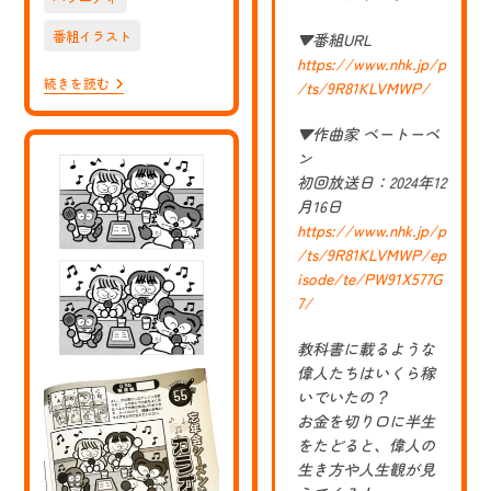
番組イラスト
▼番組URL
https://www.nhk.jp/p
【お
続きを読む
/ts/9R81KLVMWP/
仕
事】
▼作曲家 ベートーベ
NHK
E
ン
テ
初回放送日：2024年12
レ
の
月16日
番
https://www.nhk.jp/p
組
/ts/9R81KLVMWP/ep
「偉
人
isode/te/PW91X577G
の
7/
年
収
How
教科書に載るような
Much?」
偉人たちはいくら稼
宇
いでいたの？
宙
飛
お金を切り口に半生
行
をたどると、偉人の
士
ニ
生き方や人生観が見
ー