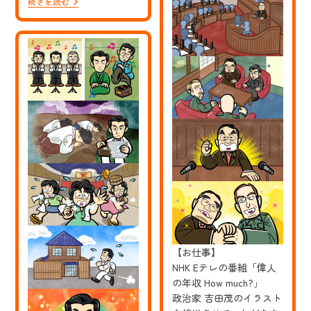
【お
続きを読む
ケ
仕
ル・
事】
ジ
NHK
ャ
E
ク
テ
ソ
レ
ン
の
（前
番
編）
組
の
「偉
イ
人
ラ
の
ス
年
ト
収
を
How
担
Much?」
当
エ
さ
ン
せ
タ
て
ー
い
テ
た
イ
だ
【お仕事】
ナ
き
NHK Eテレの番組「偉人
ー
ま
マ
の年収 How much?」
し
イ
た
政治家 吉田茂のイラスト
ケ