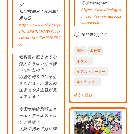
さまInstagram
グ
https://www.instagra
初回放送日：2025年1
m.com/family.auto.ka
月13日
waguchiko/
https://www.nhk.jp/p
/ts/9R81KLVMWP/ep
投
2025年2月13日
isode/te/JPM9NXZR2
稿
7/
公
2024
お仕事
開
教科書に載るような
日:
イラスト
偉人たちはいくら稼
いでいたの？
イラストレーター
お金を切り口に半生
キャラクター
をたどると、偉人の
生き方や人生観が見
【お
続きを読む
えてくる！
仕
事】
今回は宇宙飛行士ニ
富
士
ール・アームストロ
河
ング登場！
口
湖
人類で初めて月に降
に