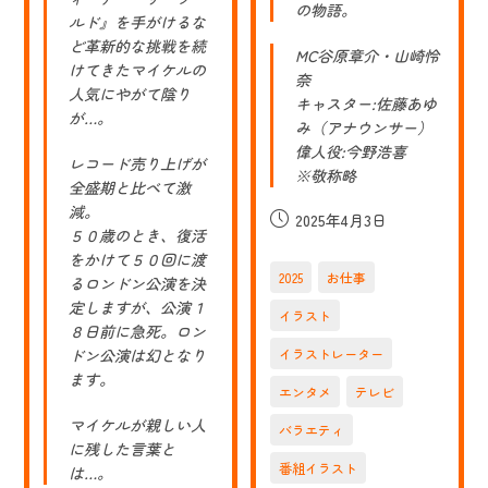
の物語。
ルド』を手がけるな
ど革新的な挑戦を続
MC谷原章介・山崎怜
けてきたマイケルの
奈
人気にやがて陰り
キャスター:佐藤あゆ
が…。
み（アナウンサー）
偉人役:今野浩喜
レコード売り上げが
※敬称略
全盛期と比べて激
減。
投
2025年4月3日
５０歳のとき、復活
稿
をかけて５０回に渡
公
2025
お仕事
るロンドン公演を決
開
定しますが、公演１
日:
イラスト
８日前に急死。ロン
ドン公演は幻となり
イラストレーター
ます。
エンタメ
テレビ
マイケルが親しい人
バラエティ
に残した言葉と
番組イラスト
は…。